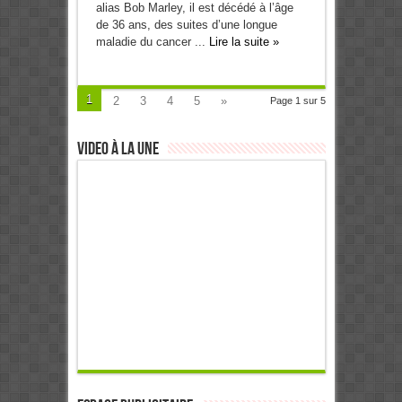
alias Bob Marley, il est décédé à l’âge
de 36 ans, des suites d’une longue
maladie du cancer ...
Lire la suite »
1
2
3
4
5
»
Page 1 sur 5
Video à la Une