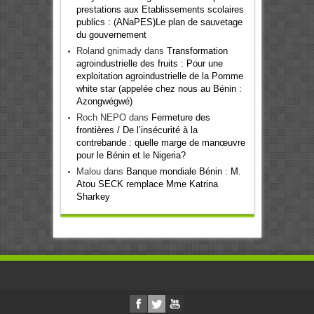
prestations aux Etablissements scolaires
publics : (ANaPES)Le plan de sauvetage
du gouvernement
Roland gnimady
dans
Transformation
agroindustrielle des fruits : Pour une
exploitation agroindustrielle de la Pomme
white star (appelée chez nous au Bénin :
Azongwégwé)
Roch NEPO
dans
Fermeture des
frontières / De l’insécurité à la
contrebande : quelle marge de manœuvre
pour le Bénin et le Nigeria?
Malou
dans
Banque mondiale Bénin : M.
Atou SECK remplace Mme Katrina
Sharkey