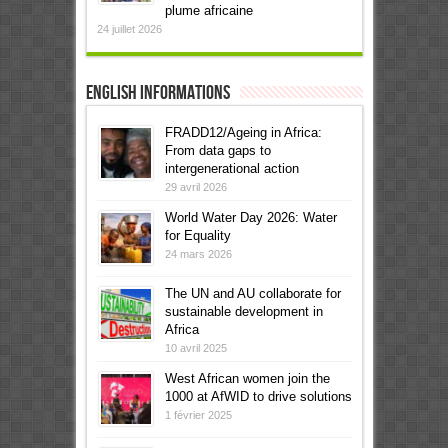
plume africaine
24 juillet 2026
English informations
FRADD12/Ageing in Africa:
From data gaps to
intergenerational action
29 avril 2026
World Water Day 2026: Water
for Equality
24 mars 2026
The UN and AU collaborate for
sustainable development in
Africa
10 avril 2025
West African women join the
1000 at AfWID to drive solutions
1 février 2025