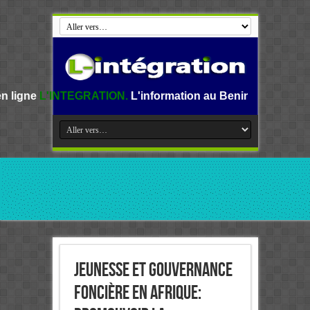
GRATION.
L'information au Benin, en Afrique et dans le mon
Jeunesse et Gouvernance
foncière en Afrique: