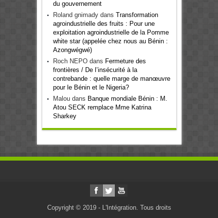
du gouvernement
Roland gnimady
dans
Transformation
agroindustrielle des fruits : Pour une
exploitation agroindustrielle de la Pomme
white star (appelée chez nous au Bénin :
Azongwégwé)
Roch NEPO
dans
Fermeture des
frontières / De l’insécurité à la
contrebande : quelle marge de manœuvre
pour le Bénin et le Nigeria?
Malou
dans
Banque mondiale Bénin : M.
Atou SECK remplace Mme Katrina
Sharkey
Copyright © 2019 - L'Intégration. Tous droits