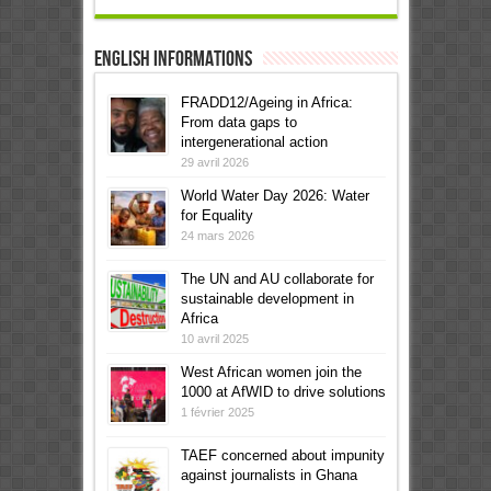
English informations
FRADD12/Ageing in Africa:
From data gaps to
intergenerational action
29 avril 2026
World Water Day 2026: Water
for Equality
24 mars 2026
The UN and AU collaborate for
sustainable development in
Africa
10 avril 2025
West African women join the
1000 at AfWID to drive solutions
1 février 2025
TAEF concerned about impunity
against journalists in Ghana