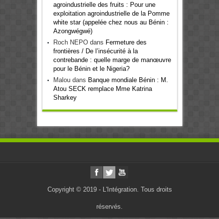
agroindustrielle des fruits : Pour une
exploitation agroindustrielle de la Pomme
white star (appelée chez nous au Bénin :
Azongwégwé)
Roch NEPO
dans
Fermeture des
frontières / De l’insécurité à la
contrebande : quelle marge de manœuvre
pour le Bénin et le Nigeria?
Malou
dans
Banque mondiale Bénin : M.
Atou SECK remplace Mme Katrina
Sharkey
Copyright © 2019 - L'Intégration. Tous droits
réservés.