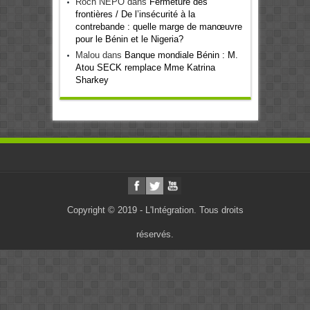
Roch NEPO
dans
Fermeture des
frontières / De l’insécurité à la
contrebande : quelle marge de manœuvre
pour le Bénin et le Nigeria?
Malou
dans
Banque mondiale Bénin : M.
Atou SECK remplace Mme Katrina
Sharkey
Copyright © 2019 - L'Intégration. Tous droits
réservés.