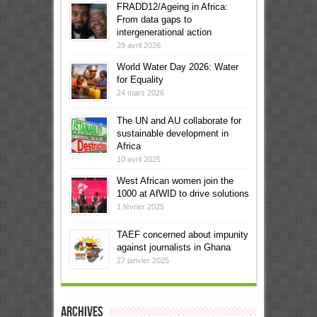
FRADD12/Ageing in Africa:
From data gaps to
intergenerational action
29 avril 2026
World Water Day 2026: Water
for Equality
24 mars 2026
The UN and AU collaborate for
sustainable development in
Africa
10 avril 2025
West African women join the
1000 at AfWID to drive solutions
1 février 2025
TAEF concerned about impunity
against journalists in Ghana
27 janvier 2025
Archives