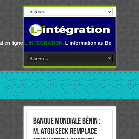
TEGRATION.
L'information au Benin, en Afrique et dans le m
Banque mondiale Bénin :
M. Atou SECK remplace