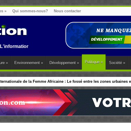
es
»
Qui sommes-nous?
Nous contacter
on au Benin, en Afrique et dans le monde.
Politique
»
ure
»
Environnement
»
Développement
»
Société
»
ernationale de la Femme Africaine : Le fossé entre les zones urbaines et