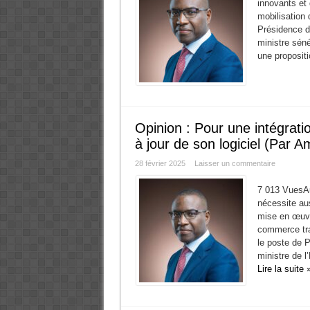
innovants et 
mobilisation 
Présidence d
ministre séné
une propositi
Opinion : Pour une intégratio
à jour de son logiciel (Par 
28 février 2025
Laisser un commentaire
7 013 VuesAu-
nécessite aus
mise en œuvr
commerce tra
le poste de 
ministre de 
Lire la suite 