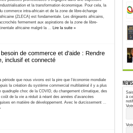
’industrialisation et la transformation économique. Pour cela, la
u commerce intra-africain et de la zone de libre-échange
africaine (ZLECA) est fondamentale. Les diri­geants africains,
accrochés fermement aux as­pirations de la zone de libre-
nentale africaine malgré la ...
Lire la suite »
besoin de commerce et d’aide : Rendre
 inclusif et connecté
 période que nous vivons est la pire que l’économie mondiale
News
puis la création du système commercial multilatéral il y a plus
e quadruple choc de la COVID, du changement climatique, des
Sais
à ce
u coût de la vie a réduit à néant des années d’avancées
noti
uises en matière de développement. Avec le durcissement ...
Vot
»
Vot