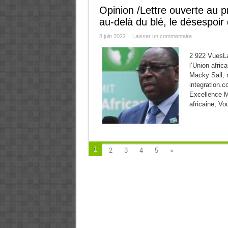
Opinion /Lettre ouverte au pr
au-delà du blé, le désespoir 
8 juin 2022
Laisser un commentaire
2 922 VuesLa 
l’Union afric
Macky Sall, 
integration.c
Excellence Mo
africaine, Vo
1
2
3
4
5
»