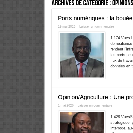
Archives de catégorie :
Opinion
Ports numériques : la boué
19 mai 2026
Laisser un commentaire
1 174 Vues 
de résilienc
rendent l’in
les ports peu
flux de trav
données en t
Opinion/Agriculture : Une pr
1 mai 2026
Laisser un commentaire
1 428 VuesS’i
stratégique, 
interroge, au