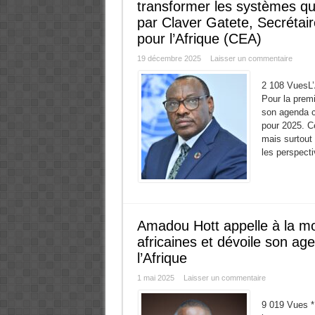
transformer les systèmes qui 
par Claver Gatete, Secrétai
pour l’Afrique (CEA)
19 décembre 2025
Laisser un commentaire
2 108 VuesL’
Pour la premi
son agenda co
pour 2025. C
mais surtout 
les perspecti
Amadou Hott appelle à la mo
africaines et dévoile son ag
l’Afrique
1 mai 2025
Laisser un commentaire
9 019 Vues * 