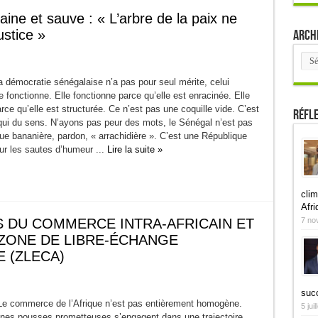
ne et sauve : « L’arbre de la paix ne
Arch
ustice »
Arch
 démocratie sénégalaise n’a pas pour seul mérite, celui
lle fonctionne. Elle fonctionne parce qu’elle est enracinée. Elle
rce qu’elle est structurée. Ce n’est pas une coquille vide. C’est
Réfl
ui du sens. N’ayons pas peur des mots, le Sénégal n’est pas
ue bananière, pardon, « arrachidière ». C’est une République
ur les sautes d’humeur ...
Lire la suite »
clim
Afri
7 no
S DU COMMERCE INTRA-AFRICAIN ET
 ZONE DE LIBRE-ÉCHANGE
 (ZLECA)
suc
e commerce de l’Afrique n’est pas entièrement homo­gène.
5 jui
unes pousses prometteuses s’engagent dans une trajectoire