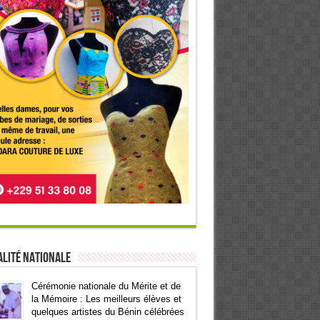
lité Nationale
Cérémonie nationale du Mérite et de
la Mémoire : Les meilleurs élèves et
quelques artistes du Bénin célébrées