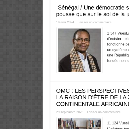
Sénégal / Une démocratie sai
pousse que sur le sol de la j
19 avril 2024
Laisser un commentaire
2 347 VuesLa
d’exister : e
fonctionne pa
un système q
une Républiq
fondée non s
OMC : LES PERSPECTIVE
LA RAISON D’ÊTRE DE LA
CONTINENTALE AFRICAINE
29 septembre 2023
Laisser un commentaire
11 124 VuesL
Certaines je