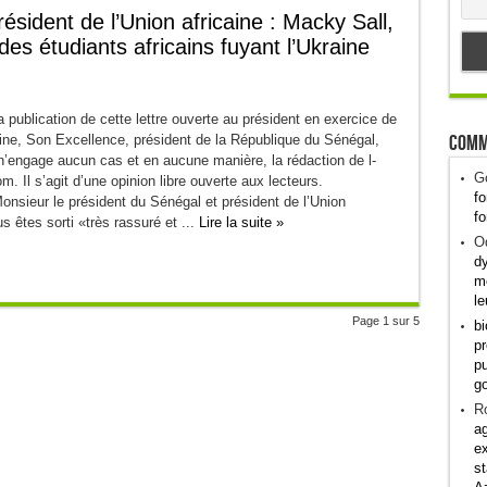
ésident de l’Union africaine : Macky Sall,
des étudiants africains fuyant l’Ukraine
publication de cette lettre ouverte au président en exercice de
Comm
aine, Son Excellence, président de la République du Sénégal,
n’engage aucun cas et en aucune manière, la rédaction de l-
G
om. Il s’agit d’une opinion libre ouverte aux lecteurs.
fo
nsieur le président du Sénégal et président de l’Union
fo
us êtes sorti «très rassuré et ...
Lire la suite »
Od
dy
me
le
Page 1 sur 5
bi
pr
pu
g
R
ag
ex
st