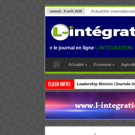
Actualités international
samedi , 8 août 2026
nvenue sur le journal en ligne
L'INTEGRATION.
L'informati
Actualité
»
Economie
»
Agricult
Flash Infos:
Leadership féminin /Journée Int