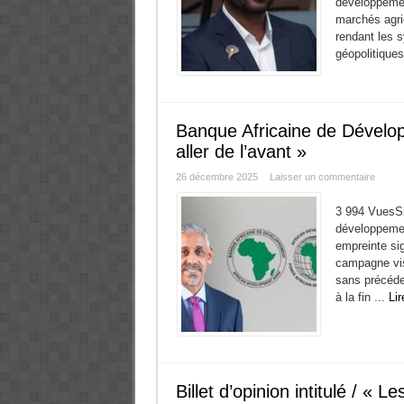
développemen
marchés agri
rendant les 
géopolitiques
Banque Africaine de Développ
aller de l’avant »
26 décembre 2025
Laisser un commentaire
3 994 VuesSid
développemen
empreinte sig
campagne vis
sans précéde
à la fin ...
Lir
Billet d’opinion intitulé / « 