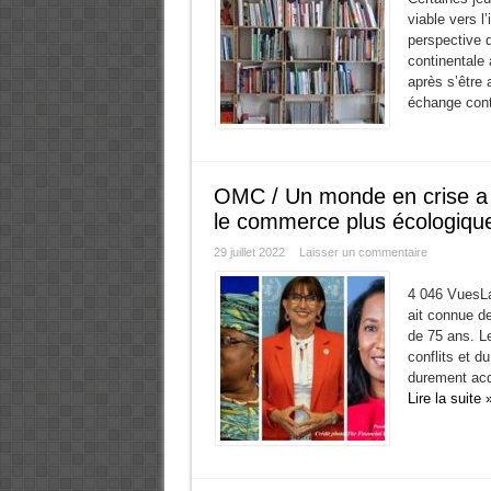
viable vers l
perspective d
continentale 
après s’être 
échange conti
OMC / Un monde en crise a 
le commerce plus écologique,
29 juillet 2022
Laisser un commentaire
4 046 VuesLa
ait connue de
de 75 ans. L
conflits et d
durement acq
Lire la suite 