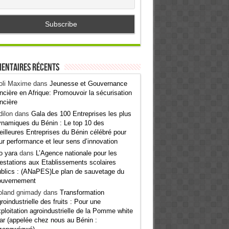
entaires récents
oli Maxime
dans
Jeunesse et Gouvernance
ncière en Afrique: Promouvoir la sécurisation
ncière
ilon
dans
Gala des 100 Entreprises les plus
namiques du Bénin : Le top 10 des
illeures Entreprises du Bénin célébré pour
ur performance et leur sens d’innovation
o yara
dans
L’Agence nationale pour les
estations aux Etablissements scolaires
blics : (ANaPES)Le plan de sauvetage du
ouvernement
oland gnimady
dans
Transformation
roindustrielle des fruits : Pour une
ploitation agroindustrielle de la Pomme white
ar (appelée chez nous au Bénin :