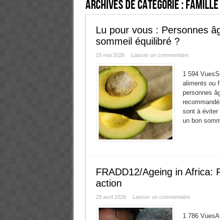
Archives de catégorie :
Famille
Lu pour vous : Personnes âg
sommeil équilibré ?
15 mai 2026
Laisser un commentaire
1 594 VuesSel
aliments ou f
personnes âgé
recommandés 
sont à éviter
un bon somme
FRADD12/Ageing in Africa: F
action
29 avril 2026
Laisser un commentaire
1 786 VuesAt