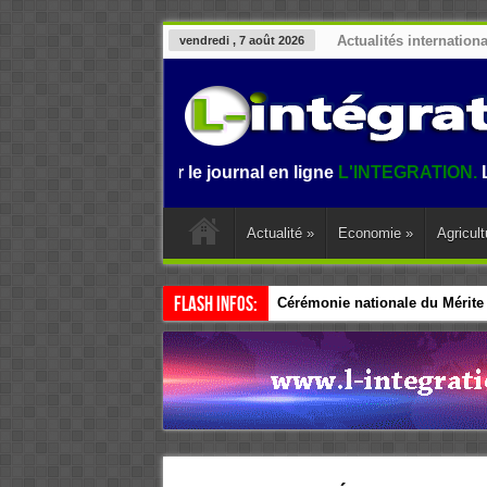
Actualités internation
vendredi , 7 août 2026
nvenue sur le journal en ligne
L'INTEGRATION.
L'informatio
Actualité
»
Economie
»
Agricult
Flash Infos:
Cérémonie nationale du Mérite e
Réseaux sociaux : Le Parlement