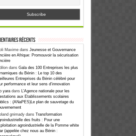
entaires récents
oli Maxime
dans
Jeunesse et Gouvernance
ncière en Afrique: Promouvoir la sécurisation
ncière
ilon
dans
Gala des 100 Entreprises les plus
namiques du Bénin : Le top 10 des
illeures Entreprises du Bénin célébré pour
ur performance et leur sens d’innovation
o yara
dans
L’Agence nationale pour les
estations aux Etablissements scolaires
blics : (ANaPES)Le plan de sauvetage du
ouvernement
oland gnimady
dans
Transformation
roindustrielle des fruits : Pour une
ploitation agroindustrielle de la Pomme white
ar (appelée chez nous au Bénin :