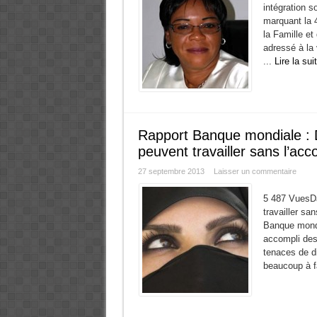
intégration s
marquant la 
la Famille e
adressé à la 
...
Lire la sui
Rapport Banque mondiale : 
peuvent travailler sans l’acc
27 septembre 2013
Laisser un commentaire
5 487 VuesD
travailler san
Banque mondi
accompli des 
tenaces de di
beaucoup à fa