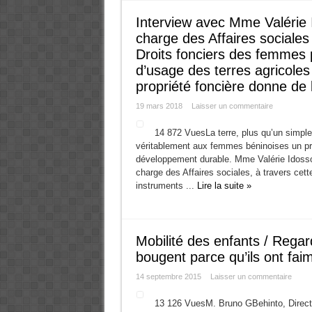
Interview avec Mme Valérie 
charge des Affaires sociales d
Droits fonciers des femmes p
d’usage des terres agricoles 
propriété foncière donne de 
19 mars 2018
Laisser un commentaire
14 872 VuesLa terre, plus qu’un simple 
véritablement aux femmes béninoises un pro
développement durable. Mme Valérie Idossou,
charge des Affaires sociales, à travers cett
instruments ...
Lire la suite »
Mobilité des enfants / Regar
bougent parce qu’ils ont fai
14 septembre 2015
Laisser un commentaire
13 126 VuesM. Bruno GBehinto, Directeu