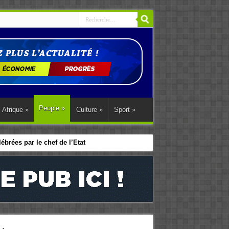
People
»
Afrique
»
Culture
»
Sport
»
brées par le chef de l’Etat
première en Europe