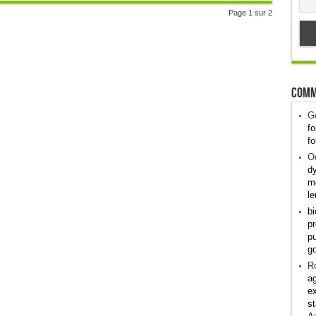
Page 1 sur 2
Comm
G
fo
fo
Od
dy
me
le
bi
pr
pu
g
R
ag
ex
st