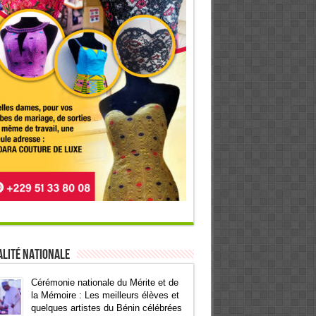
lité Nationale
Cérémonie nationale du Mérite et de
la Mémoire : Les meilleurs élèves et
quelques artistes du Bénin célébrées