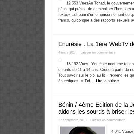
12 553 VuesAu Tchad, le gouvernement
pénal qui prévoit de criminaliser l’homosexual
texte,« Est puni d’un emprisonnement de q
francs, quiconque a des rapports sexuels a
Enurésie : La 1ère WebTv d
4 mars 2014
Laisser un commentaire
13 192 Vues L’énurésie nocturne touc
enfants de 11 à 14 ans. Créée à partir de n
Tout savoir sur le pipi au lit » reprend les 
énurétiques. « J’ai ...
Lire la suite »
Bénin / 4ème Edition de la 
aidons les sourds à briser les
27 septembre 2013
Laisser un commentaire
4 041 Vues« T