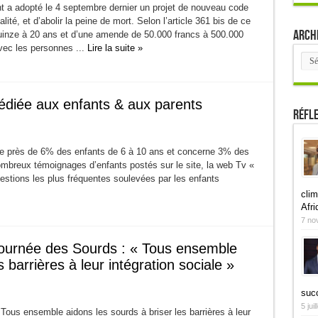
 a adopté le 4 septembre dernier un projet de nouveau code
ité, et d’abolir la peine de mort. Selon l’article 361 bis de ce
Arch
uinze à 20 ans et d’une amende de 50.000 francs à 500.000
vec les personnes ...
Lire la suite »
Arch
édiée aux enfants & aux parents
Réfl
he près de 6% des enfants de 6 à 10 ans et concerne 3% des
ombreux témoignages d’enfants postés sur le site, la web Tv «
questions les plus fréquentes soulevées par les enfants
clim
Afri
7 no
Journée des Sourds : « Tous ensemble
 barrières à leur intégration sociale »
suc
5 jui
ous ensemble aidons les sourds à briser les barrières à leur