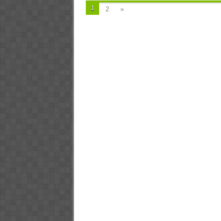
1
2
»