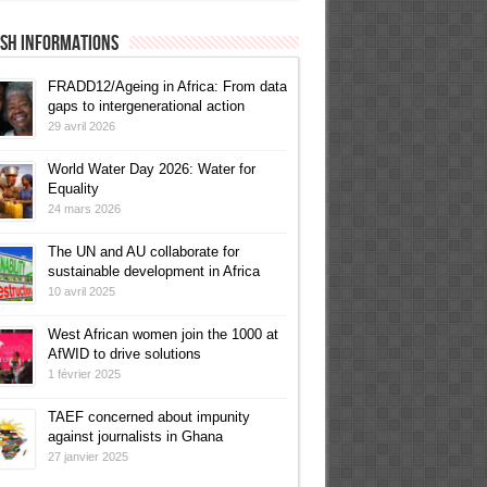
ish informations
FRADD12/Ageing in Africa: From data
gaps to intergenerational action
29 avril 2026
World Water Day 2026: Water for
Equality
24 mars 2026
The UN and AU collaborate for
sustainable development in Africa
10 avril 2025
West African women join the 1000 at
AfWID to drive solutions
1 février 2025
TAEF concerned about impunity
against journalists in Ghana
27 janvier 2025