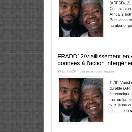
(ARFSD-12), 
Commission fo
Africa is bot
Population pr
number of pe
FRADD12/Vieillissement en A
données à l’action intergénér
29 avril 2026
Laisser un commentaire
1 761 VuesLo
durable (ARF
économique d
mis en lumièr
plus jeune du
le ...
Lire la 