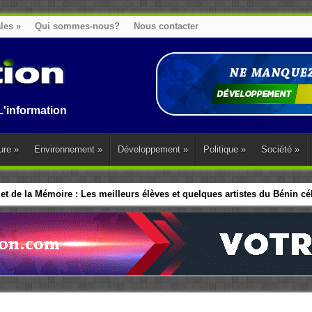
ales
»
Qui sommes-nous?
Nous contacter
n au Benin, en Afrique et dans le monde.
ure
»
Environnement
»
Développement
»
Politique
»
Société
»
t de la Mémoire : Les meilleurs élèves et quelques artistes du Bénin célé
 français vient d’adopter une loi interdisant les moins de 15 ans, une 