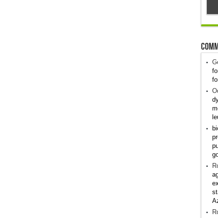
Comm
G
fo
fo
Od
dy
me
le
bi
pr
pu
g
R
ag
ex
st
A
R