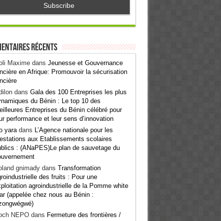
entaires récents
oli Maxime
dans
Jeunesse et Gouvernance
ncière en Afrique: Promouvoir la sécurisation
ncière
ilon
dans
Gala des 100 Entreprises les plus
namiques du Bénin : Le top 10 des
illeures Entreprises du Bénin célébré pour
ur performance et leur sens d’innovation
o yara
dans
L’Agence nationale pour les
estations aux Etablissements scolaires
blics : (ANaPES)Le plan de sauvetage du
ouvernement
oland gnimady
dans
Transformation
roindustrielle des fruits : Pour une
ploitation agroindustrielle de la Pomme white
ar (appelée chez nous au Bénin :
zongwégwé)
och NEPO
dans
Fermeture des frontières /