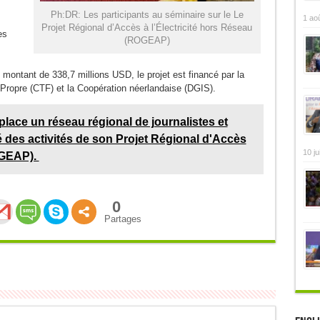
Ph:DR: Les participants au séminaire sur le Le
1 ao
Projet Régional d’Accès à l’Électricité hors Réseau
es
(ROGEAP)
 montant de 338,7 millions USD, le projet est financé par la
ropre (CTF) et la Coopération néerlandaise (DGIS).
ace un réseau régional de journalistes et
té des activités de son Projet Régional d'Accès
10 ju
OGEAP).
0
Partages