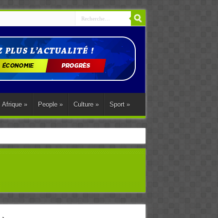
Afrique
»
People
»
Culture
»
Sport
»
ations