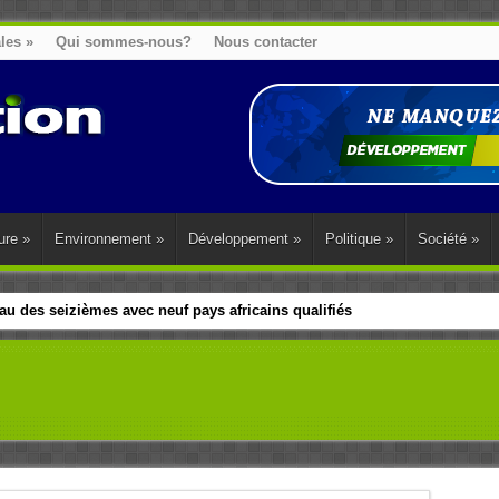
ales
»
Qui sommes-nous?
Nous contacter
ure
»
Environnement
»
Développement
»
Politique
»
Société
»
u des seizièmes avec neuf pays africains qualifiés
t sa diaspora tentent de parler d’une seule voix sur la question des répar