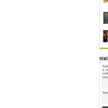
News
Sais
à ce
noti
Vot
Vot