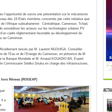
t eu l’opportunité de suivre une présentation sur le mécanisme
au des 19 Etats membres concernés par cette initiative que
de l’Afrique subsaharienne : Centrafrique, Cameroun, Tchad,
e sensibiliser les acteurs sur les technologies solaires PV
ce d’un cadre réglementaire favorable au développement du
au au Cameroun.
 officiellement lancés par M. Laurent NGOUIGA, Conseiller
re de l’Eau et de l’Energie du Cameroun, en présence de M.
de la Banque Mondiale et M. Arnaud KOUADIO BA, Expert
le Commissaire Sédiko Douka en charge des Infrastructures,
ité hors Réseau (ROGEAP)
Actua
par
e
Il a
s
bres