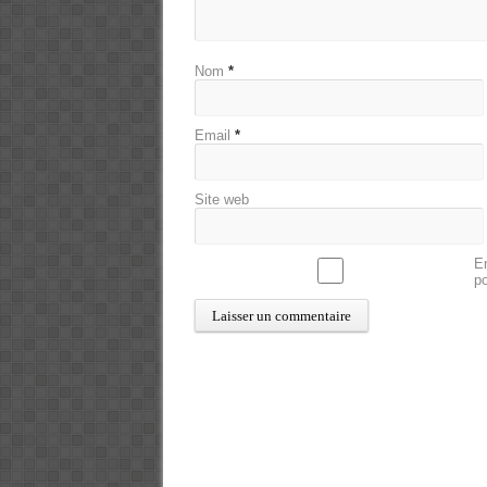
Nom
*
Email
*
Site web
En
p