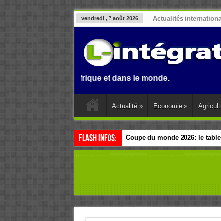
Actualités internation
vendredi , 7 août 2026
Benin, en Afrique et dans le monde.
Actualité
»
Economie
»
Agricult
Flash Infos:
Coupe du monde 2026: le tablea
Esclavage: à Accra, l’Afrique e