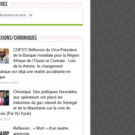
ives
ives
exions/Chroniques
COP27/ Réflexion du Vice-Président
de la Banque mondiale pour la Région
Afrique de l’Ouest et Centrale : Loin
de la théorie, le changement
atique est déjà une réalité accablante en
que
vembre 2022
Chronique: Des politiques favorables
aux opérateurs ont placé les
industries du gaz naturel du Sénégal
et de la Mauritanie sur la voie du
cès (Par NJ Ayuk)
llet 2022
Reflexion : « Mort » d’un neutre
anonyme