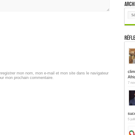
Arch
Arch
Réfl
clim
registrer mon nom, mon e-mail et mon site dans le navigateur
Afri
our mon prochain commentaire.
7 no
suc
5 jui