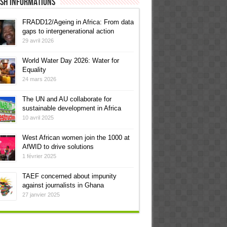
ish informations
FRADD12/Ageing in Africa: From data
gaps to intergenerational action
29 avril 2026
World Water Day 2026: Water for
Equality
24 mars 2026
The UN and AU collaborate for
sustainable development in Africa
10 avril 2025
West African women join the 1000 at
AfWID to drive solutions
1 février 2025
TAEF concerned about impunity
against journalists in Ghana
27 janvier 2025