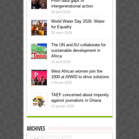
From data gaps to
intergenerational action
29 avril 2026
World Water Day 2026: Water
for Equality
24 mars 2026
The UN and AU collaborate for
sustainable development in
Africa
10 avril 2025
West African women join the
1000 at AfWID to drive solutions
1 février 2025
TAEF concerned about impunity
against journalists in Ghana
27 janvier 2025
Archives
Archives