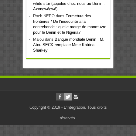
white star (appelée chez nous au Bénin :
Azongwégwé)
Roch NEPO
dans
Fermeture des
frontières / De l’insécurité à la
contrebande : quelle marge de manœuvre
pour le Bénin et le Nigeria?
Malou
dans
Banque mondiale Bénin : M.
Atou SECK remplace Mme Katrina
Sharkey
Copyright © 2019 - L'Intégration. Tous droits
réservés.