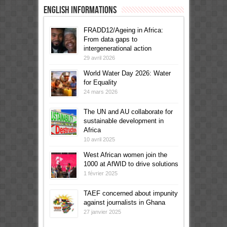
English informations
FRADD12/Ageing in Africa:
From data gaps to
intergenerational action
29 avril 2026
World Water Day 2026: Water
for Equality
24 mars 2026
The UN and AU collaborate for
sustainable development in
Africa
10 avril 2025
West African women join the
1000 at AfWID to drive solutions
1 février 2025
TAEF concerned about impunity
against journalists in Ghana
27 janvier 2025