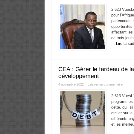
2 623 VuesLe
pour l’Afriqu
partenariats 
opportunités
affectant les
de trois jou
...
Lire la sui
CEA : Gérer le fardeau de la 
développement
4 novembre 2022
Laisser un commentaire
2 613 VuesL’
programmes d
dette, qui, s
atelier sur l
différents pa
et les meille