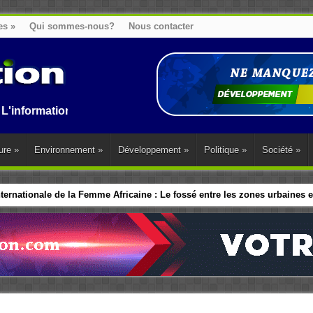
es
»
Qui sommes-nous?
Nous contacter
ation au Benin, en Afrique et dans le monde.
ure
»
Environnement
»
Développement
»
Politique
»
Société
»
ernationale de la Femme Africaine : Le fossé entre les zones urbaines et