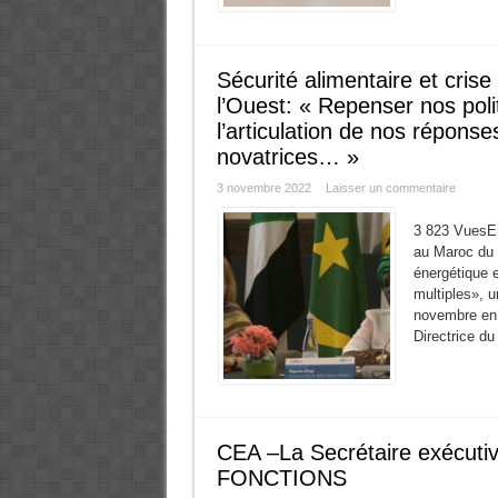
Sécurité alimentaire et cris
l’Ouest: « Repenser nos pol
l’articulation de nos répons
novatrices… »
3 novembre 2022
Laisser un commentaire
3 823 VuesEn
au Maroc du 
énergétique e
multiples», 
novembre en 
Directrice du
CEA –La Secrétaire exécu
FONCTIONS