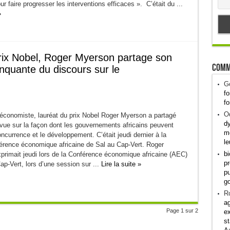
ur faire progresser les interventions efficaces ». C’était du ...
»
rix Nobel, Roger Myerson partage son
Comm
nquante du discours sur le
G
fo
fo
Od
économiste, lauréat du prix Nobel Roger Myerson a partagé
dy
 vue sur la façon dont les gouvernements africains peuvent
me
oncurrence et le développement. C’était jeudi dernier à la
le
ence économique africaine de Sal au Cap-Vert. Roger
bi
primait jeudi lors de la Conférence économique africaine (AEC)
pr
p-Vert, lors d’une session sur ...
Lire la suite »
pu
g
R
ag
Page 1 sur 2
ex
st