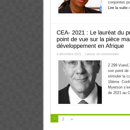
conjointes po
Lire la suite 
CEA- 2021 : Le lauréat du p
point de vue sur la pièce ma
développement en Afrique
4 décembre 2021
Laisser un commentaire
2 299 VuesL’
son point de
stimuler la c
16ème Confér
Myerson s’ex
de 2021 au Ca
1
2
»