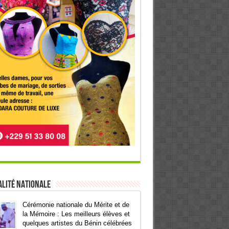
lité Nationale
Cérémonie nationale du Mérite et de
la Mémoire : Les meilleurs élèves et
quelques artistes du Bénin célébrées