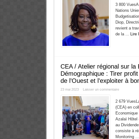
3 800 VuesA 
Nations Unies
Budgetisatio
Diop, Directr
revient a tra
de la ...
Lire 
CEA / Atelier régional sur l
Démographique : Tirer profi
de l’Ouest et l’exploiter à bo
23 mai 2023
Laisser un commentaire
2 679 VuesLa
(CEA) en col
Economique G
Azalaï Hôtel 
au Dividende 
consiste à ré
Monitoring ..