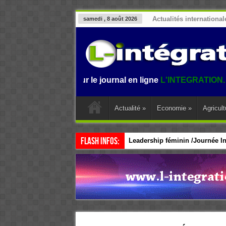
Actualités international
samedi , 8 août 2026
Bienvenue sur le journal en ligne
L'INTEGRATION.
L'inform
Actualité
»
Economie
»
Agricult
Flash Infos:
Leadership féminin /Journée Int