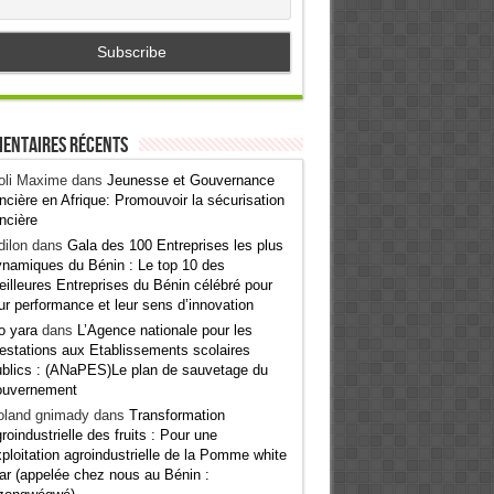
entaires récents
oli Maxime
dans
Jeunesse et Gouvernance
ncière en Afrique: Promouvoir la sécurisation
ncière
ilon
dans
Gala des 100 Entreprises les plus
namiques du Bénin : Le top 10 des
illeures Entreprises du Bénin célébré pour
ur performance et leur sens d’innovation
o yara
dans
L’Agence nationale pour les
estations aux Etablissements scolaires
blics : (ANaPES)Le plan de sauvetage du
ouvernement
oland gnimady
dans
Transformation
roindustrielle des fruits : Pour une
ploitation agroindustrielle de la Pomme white
ar (appelée chez nous au Bénin :