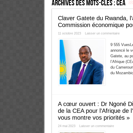
Archives des mots-clés :
CEA
Claver Gatete du Rwanda, l’a
Commission économique pour
11 octobre 2023
Laisser un commentaire
9 555 VuesLe
annoncé le v
Gatete, au p
l’Afrique (C
du Cameroun,
du Mozambiqu
A cœur ouvert : Dr Ngoné Di
de la CEA pour l’Afrique de 
vous montre vos priorités »
24 mai 2023
Laisser un commentaire