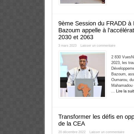
9ème Session du FRADD à 
Bazoum appelle à l’accéléra
2030 et 2063
3 mars 2023
Laisser un commentaire
2 830 VuesNia
2023, les tr
Développeme
Bazoum, assi
Oumarou, du
Mahamadou et 
...
Lire la sui
Transformer les défis en oppo
de la CEA
20 décembre 2022
Laisser un commentaire