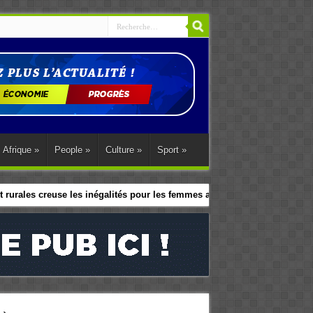
Afrique
»
People
»
Culture
»
Sport
»
 rurales creuse les inégalités pour les femmes africaines