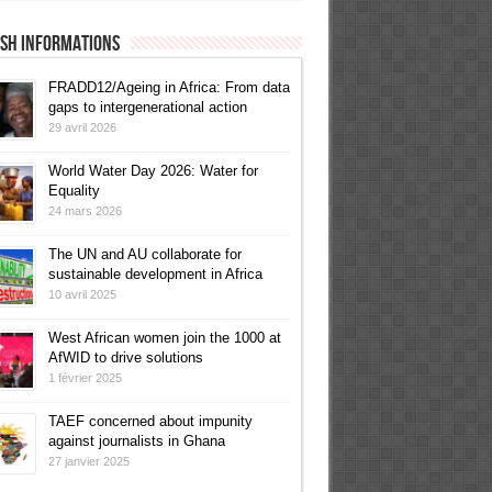
ish informations
FRADD12/Ageing in Africa: From data
gaps to intergenerational action
29 avril 2026
World Water Day 2026: Water for
Equality
24 mars 2026
The UN and AU collaborate for
sustainable development in Africa
10 avril 2025
West African women join the 1000 at
AfWID to drive solutions
1 février 2025
TAEF concerned about impunity
against journalists in Ghana
27 janvier 2025