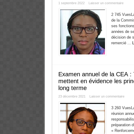
1 septembre 2022
Laisser un commentaire
2 745 VuesLa
de la Commis
ses fonctions
années de se
décision de s
remercié ...
L
Examen annuel de la CEA : 
mettent en évidence les prin
long terme
23 décembre 2021
Laisser un commentaire
3 260 VuesLa
réunion annue
responsabili
préparation d
« Renforcemen