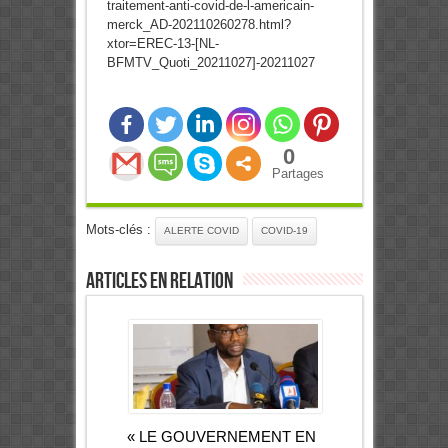
traitement-anti-covid-de-l-americain-
merck_AD-202110260278.html?
xtor=EREC-13-[NL-
BFMTV_Quoti_20211027]-20211027
0
Partages
Mots-clés :
ALERTE COVID
COVID-19
Articles en relation
« LE GOUVERNEMENT EN