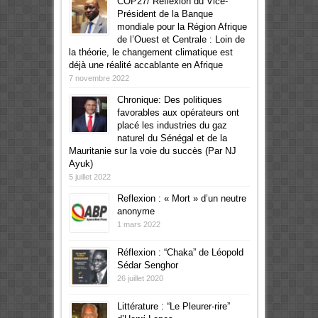
COP27/ Réflexion du Vice-
Président de la Banque
mondiale pour la Région Afrique
de l’Ouest et Centrale : Loin de
la théorie, le changement climatique est
déjà une réalité accablante en Afrique
7 novembre 2022
Chronique: Des politiques
favorables aux opérateurs ont
placé les industries du gaz
naturel du Sénégal et de la
Mauritanie sur la voie du succès (Par NJ
Ayuk)
5 juillet 2022
Reflexion : « Mort » d’un neutre
anonyme
1 mars 2022
Réflexion : “Chaka” de Léopold
Sédar Senghor
26 juillet 2020
Littérature : “Le Pleurer-rire”