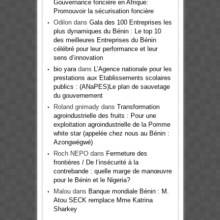
Gouvernance foncière en Afrique:
Promouvoir la sécurisation foncière
Odilon
dans
Gala des 100 Entreprises les
plus dynamiques du Bénin : Le top 10
des meilleures Entreprises du Bénin
célébré pour leur performance et leur
sens d’innovation
bio yara
dans
L’Agence nationale pour les
prestations aux Etablissements scolaires
publics : (ANaPES)Le plan de sauvetage
du gouvernement
Roland gnimady
dans
Transformation
agroindustrielle des fruits : Pour une
exploitation agroindustrielle de la Pomme
white star (appelée chez nous au Bénin :
Azongwégwé)
Roch NEPO
dans
Fermeture des
frontières / De l’insécurité à la
contrebande : quelle marge de manœuvre
pour le Bénin et le Nigeria?
Malou
dans
Banque mondiale Bénin : M.
Atou SECK remplace Mme Katrina
Sharkey