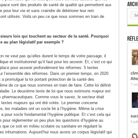
Arch
espace sont des produits de santé de qualité qui permettent aux
 pour leur vie et sans craindre de détériorer leur rein
Arch
 sont utilisés. Voilà un peu ce que nous sommes en train de
usieurs lois qui touchent au secteur de la santé. Pourquoi
Réfl
me au plan législatif par exemple ?
n ne veut pas qu’elles durent le temps de votre passage, il
que et institutionnel qu’il faut pour les asseoir. Et, c’est ce qui
en place pour asseoir profondément les réformes. 5 textes
clim
pour l’ensemble des réformes. Dans un premier temps, en 2020
Afri
t a promulgué la loi portant protection de la santé des
7 no
me de ce que nous sommes en train de faire. Cette loi définit
ladie. Le deuxième texte de loi que nous estimons majeur est
tés pharmaceutiques. Comme vous le savez, le secteur était
textes majeurs qui ont été votés. Le premier concerne
e, les maladies ont un socle lié à l’hygiène. Même la crise
a pour socle fondamental l’hygiène publique. Et c’est cela qui
suc
ée pour réglementer un peu plus les questions d’hygiène au
5 jui
que ce soit en milieu scolaire ou sanitaire en régulant la
es inhumations. Aujourd’hui nous avons un corpus législatif qui