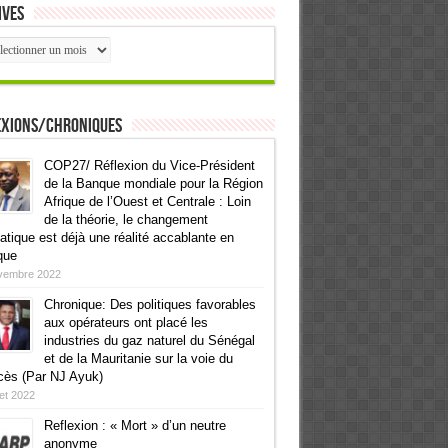
ives
ives
exions/Chroniques
COP27/ Réflexion du Vice-Président
de la Banque mondiale pour la Région
Afrique de l’Ouest et Centrale : Loin
de la théorie, le changement
atique est déjà une réalité accablante en
que
vembre 2022
Chronique: Des politiques favorables
aux opérateurs ont placé les
industries du gaz naturel du Sénégal
et de la Mauritanie sur la voie du
cès (Par NJ Ayuk)
llet 2022
Reflexion : « Mort » d’un neutre
anonyme