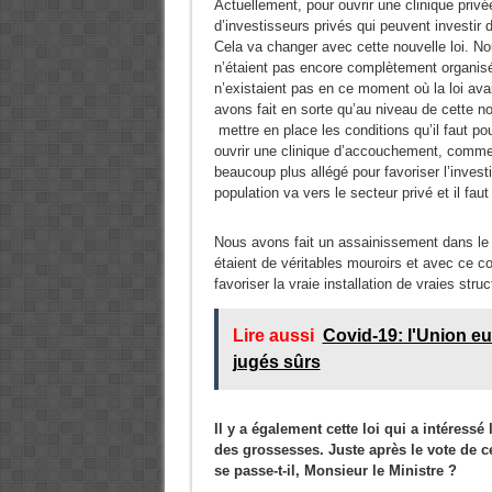
Actuellement, pour ouvrir une clinique priv
d’investisseurs privés qui peuvent investir d
Cela va changer avec cette nouvelle loi. Nou
n’étaient pas encore complètement organisé
n’existaient pas en ce moment où la loi ava
avons fait en sorte qu’au niveau de cette n
mettre en place les conditions qu’il faut po
ouvrir une clinique d’accouchement, commen
beaucoup plus allégé pour favoriser l’invest
population va vers le secteur privé et il faut
Nous avons fait un assainissement dans le s
étaient de véritables mouroirs et avec ce co
favoriser la vraie installation de vraies stru
Lire aussi
Covid-19: l'Union e
jugés sûrs
Il y a également cette loi qui a intéressé 
des grossesses. Juste après le vote de ce
se passe-t-il, Monsieur le Ministre ?