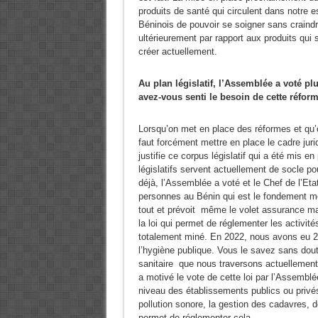
produits de santé qui circulent dans notre 
Béninois de pouvoir se soigner sans craindre
ultérieurement par rapport aux produits qui
créer actuellement.
Au plan législatif, l’Assemblée a voté pl
avez-vous senti le besoin de cette réfor
Lorsqu’on met en place des réformes et qu’o
faut forcément mettre en place le cadre juridi
justifie ce corpus législatif qui a été mis 
législatifs servent actuellement de socle 
déjà, l’Assemblée a voté et le Chef de l’Eta
personnes au Bénin qui est le fondement mê
tout et prévoit même le volet assurance ma
la loi qui permet de réglementer les activi
totalement miné. En 2022, nous avons eu 2 
l’hygiène publique. Vous le savez sans dout
sanitaire que nous traversons actuellement 
a motivé le vote de cette loi par l’Assembl
niveau des établissements publics ou privés 
pollution sonore, la gestion des cadavres, d
permet de réglementer cela.