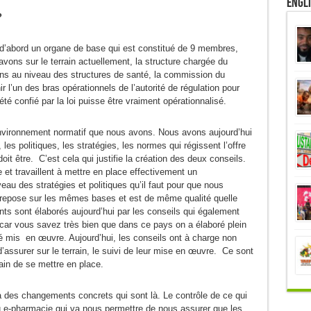
Engl
 ?
 a d’abord un organe de base qui est constitué de 9 membres,
vons sur le terrain actuellement, la structure chargée du
oins au niveau des structures de santé, la commission du
r l’un des bras opérationnels de l’autorité de régulation pour
été confié par la loi puisse être vraiment opérationnalisé.
nvironnement normatif que nous avons. Nous avons aujourd’hui
les politiques, les stratégies, les normes qui régissent l’offre
it être. C’est cela qui justifie la création des deux conseils.
e et travaillent à mettre en place effectivement un
au des stratégies et politiques qu’il faut pour que nous
s repose sur les mêmes bases et est de même qualité quelle
ts sont élaborés aujourd’hui par les conseils qui également
 car vous savez très bien que dans ce pays on a élaboré plein
é mis en œuvre. Aujourd’hui, les conseils ont à charge non
assurer sur le terrain, le suivi de leur mise en œuvre. Ce sont
ain de se mettre en place.
a des changements concrets qui sont là. Le contrôle de ce qui
u e-pharmacie qui va nous permettre de nous assurer que les