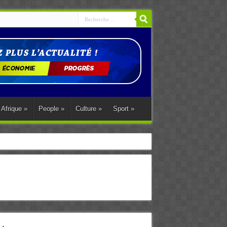
Afrique
»
People
»
Culture
»
Sport
»