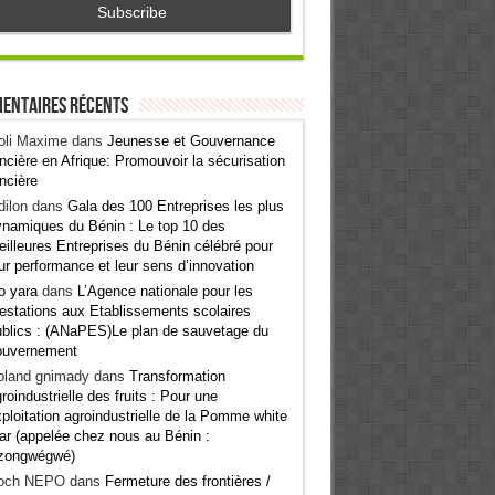
entaires récents
oli Maxime
dans
Jeunesse et Gouvernance
ncière en Afrique: Promouvoir la sécurisation
ncière
ilon
dans
Gala des 100 Entreprises les plus
namiques du Bénin : Le top 10 des
illeures Entreprises du Bénin célébré pour
ur performance et leur sens d’innovation
o yara
dans
L’Agence nationale pour les
estations aux Etablissements scolaires
blics : (ANaPES)Le plan de sauvetage du
ouvernement
oland gnimady
dans
Transformation
roindustrielle des fruits : Pour une
ploitation agroindustrielle de la Pomme white
ar (appelée chez nous au Bénin :
zongwégwé)
och NEPO
dans
Fermeture des frontières /