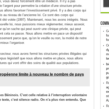
ée, vous devez forcément être un médecin. Il n’y a pas
e l’argent pour permettre la création d’une structure privée.
s allons favoriser l’investissement privé. Il y a des corps qui
s au niveau de l’ancienne loi. Ce sont des corps qui
it été votée (1997). Maintenant, nous les avons intégrés. Nous
Comm
ouvelle loi, nous puissions mieux réglementer, mieux asseoir,
ur qu’on sache qui peut ouvrir une clinique privée, qui peut
G
t cela se passe. Nous allons mettre en pace un dispositif
fo
issement parce que, qu’on le veuille ou non, la moitié de notre
fo
 mieux l’organiser.
Od
dy
ecteur, nous avons fermé les structures privées illégales qui
me
rpus législatif que nous allons mettre en place, nous allons
le
ctures qui vont offrir des soins de qualité aux populations.
bi
pr
pu
uropéenne limite à nouveau le nombre de pays
g
R
ag
ex
les Béninois. C’est celle relative à l’interruption volontaire
st
 texte, c’est silence radio. On n’a plus rien entendu. Que
A
R