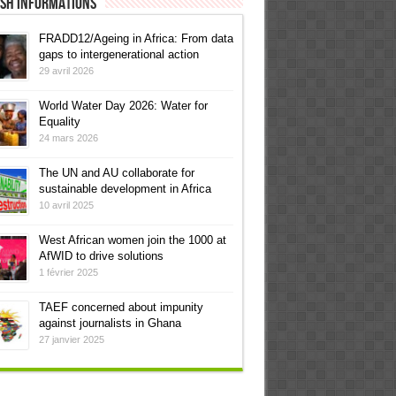
ish informations
FRADD12/Ageing in Africa: From data
gaps to intergenerational action
29 avril 2026
World Water Day 2026: Water for
Equality
24 mars 2026
The UN and AU collaborate for
sustainable development in Africa
10 avril 2025
West African women join the 1000 at
AfWID to drive solutions
1 février 2025
TAEF concerned about impunity
against journalists in Ghana
27 janvier 2025