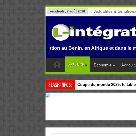
Actualités internation
vendredi , 7 août 2026
.
L'information au Benin, en Afrique et dans le monde.
Actualité
»
Economie
»
Agricult
Flash Infos:
Coupe du monde 2026: le tablea