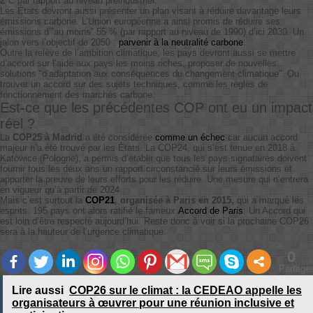
2°C par rapport au niveau préindustriel.
Les États devront aussi présenter un plan visant à réduire davantage leurs
émissions carbone. L’Union européenne a ainsi promis de réduire ses
émissions d’”au moins” 55 % (par rapport au niveau de 1990) d’ici 2030. Un
jalon vers l’objectif de 2050 :
parvenir à la neutralité carbone
.
Outre la relève de l’ambition climatique, les pays devront aussi se mettre
d’accord sur l’aide aux pays les moins riches, proposer de nouvelles
solutions “d’adaptation aux conséquences du changement climatique”. Ou
trouver un accord sur des sujets techniques, comme les règles de
fonctionnement des marchés carbone.
Est-ce que les précédentes COP ont eu un impact
réel ?
La
COP25 à Madrid
a été considérée
comme un échec
car aucun accord
majeur n’a été trouvé par les États. La COP24, qui s’est tenue en 2018 à
Katowice (Pologne), a permis d’établir que tous les pays signataires doivent
fournir tous les deux ans un rapport circonstancié sur leurs émissions et
apporter la preuve de leurs efforts pour les réduire. Une mesure qui n’entrera
en vigueur qu’à partir de 2024.
Mais c’est surtout la
COP21
, organisée à Paris en 2015,
qui a marqué les
esprits. 195 pays ont alors ratifié le fameux
Accord de Paris
. Un Accord qui
est loin d’être respecté aujourd’hui. Reste donc à voir si la prochaine COP26
sera à la hauteur de l’urgence climatique.
0
Partage
Lire aussi
COP26 sur le climat : la CEDEAO appelle les
organisateurs à œuvrer pour une réunion inclusive et