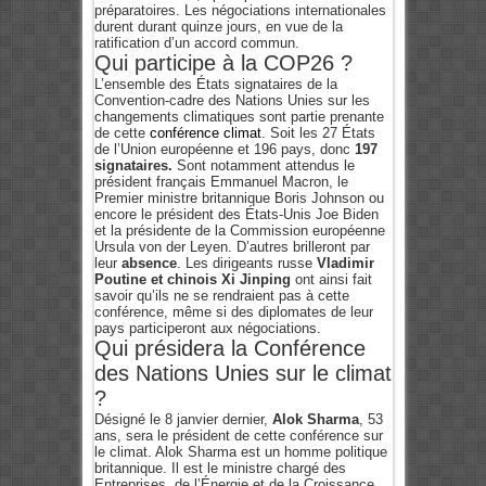
préparatoires. Les négociations internationales
durent durant quinze jours, en vue de la
ratification d’un accord commun.
Qui participe à la COP26 ?
L’ensemble des États signataires de la
Convention-cadre des Nations Unies sur les
changements climatiques sont partie prenante
de cette
conférence climat
. Soit les 27 États
de l’Union européenne et 196 pays, donc
197
signataires.
Sont notamment attendus le
président français Emmanuel Macron, le
Premier ministre britannique Boris Johnson ou
encore le président des États-Unis Joe Biden
et la présidente de la Commission européenne
Ursula von der Leyen. D’autres brilleront par
leur
absence
. Les dirigeants russe
Vladimir
Poutine et chinois Xi Jinping
ont ainsi fait
savoir qu’ils ne se rendraient pas à cette
conférence, même si des diplomates de leur
pays participeront aux négociations.
Qui présidera la Conférence
des Nations Unies sur le climat
?
Désigné le 8 janvier dernier,
Alok Sharma
, 53
ans, sera le président de cette conférence sur
le climat. Alok Sharma est un homme politique
britannique. Il est le ministre chargé des
Entreprises, de l’Énergie et de la Croissance