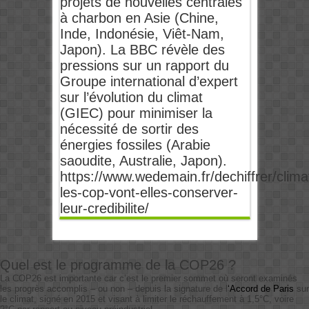
projets de nouvelles centrales
à charbon en Asie (Chine,
Inde, Indonésie, Viêt-Nam,
Japon). La BBC révèle des
pressions sur un rapport du
Groupe international d’expert
sur l’évolution du climat
(GIEC) pour minimiser la
nécessité de sortir des
énergies fossiles (Arabie
saoudite, Australie, Japon).
https://www.wedemain.fr/dechiffrer/clima
les-cop-vont-elles-conserver-
leur-credibilite/
Quel est le programme de la COP26 ?
La COP26 est importante car c’est le premier sommet où seront examinés
les progrès accomplis – ou non – depuis la signature de l
‘Accord de Paris
sur
le climat, signé en 2015 et visant à limiter le réchauffement à 1,5°C, voire