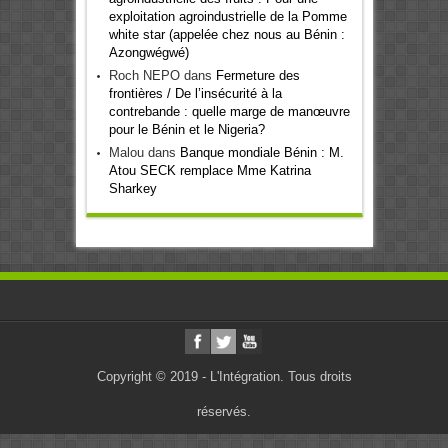
exploitation agroindustrielle de la Pomme
white star (appelée chez nous au Bénin :
Azongwégwé)
Roch NEPO
dans
Fermeture des
frontières / De l’insécurité à la
contrebande : quelle marge de manœuvre
pour le Bénin et le Nigeria?
Malou
dans
Banque mondiale Bénin : M.
Atou SECK remplace Mme Katrina
Sharkey
Copyright © 2019 - L'Intégration. Tous droits
réservés.