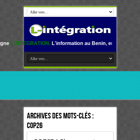
ION.
L'information au Benin, en Afrique et dans le monde.
Archives des mots-clés :
COP26