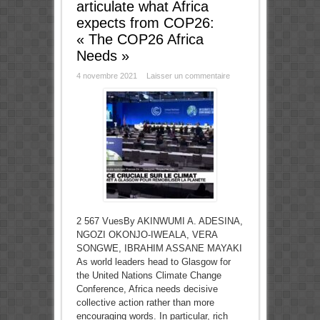
articulate what Africa
expects from COP26:
« The COP26 Africa
Needs »
4 novembre 2021
Laisser un commentaire
2 567 VuesBy AKINWUMI A. ADESINA,
NGOZI OKONJO-IWEALA, VERA
SONGWE, IBRAHIM ASSANE MAYAKI
As world leaders head to Glasgow for
the United Nations Climate Change
Conference, Africa needs decisive
collective action rather than more
encouraging words. In particular, rich