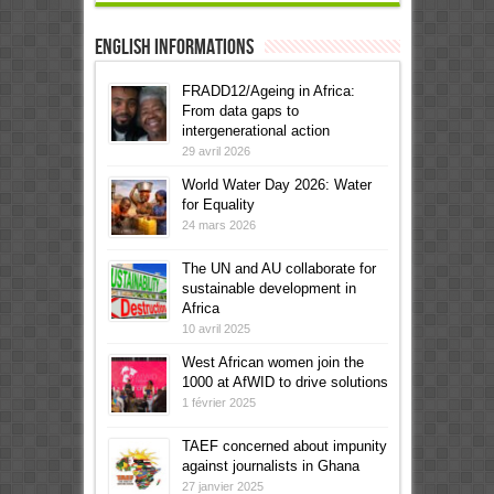
English informations
FRADD12/Ageing in Africa:
From data gaps to
intergenerational action
29 avril 2026
World Water Day 2026: Water
for Equality
24 mars 2026
The UN and AU collaborate for
sustainable development in
Africa
10 avril 2025
West African women join the
1000 at AfWID to drive solutions
1 février 2025
TAEF concerned about impunity
against journalists in Ghana
27 janvier 2025