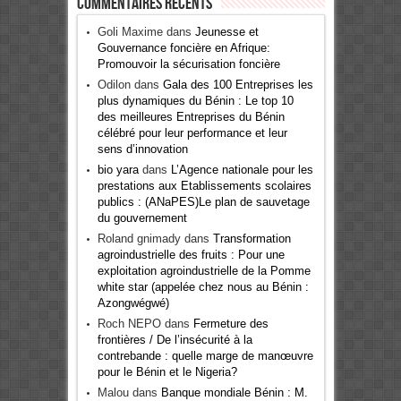
Commentaires récents
Goli Maxime
dans
Jeunesse et
Gouvernance foncière en Afrique:
Promouvoir la sécurisation foncière
Odilon
dans
Gala des 100 Entreprises les
plus dynamiques du Bénin : Le top 10
des meilleures Entreprises du Bénin
célébré pour leur performance et leur
sens d’innovation
bio yara
dans
L’Agence nationale pour les
prestations aux Etablissements scolaires
publics : (ANaPES)Le plan de sauvetage
du gouvernement
Roland gnimady
dans
Transformation
agroindustrielle des fruits : Pour une
exploitation agroindustrielle de la Pomme
white star (appelée chez nous au Bénin :
Azongwégwé)
Roch NEPO
dans
Fermeture des
frontières / De l’insécurité à la
contrebande : quelle marge de manœuvre
pour le Bénin et le Nigeria?
Malou
dans
Banque mondiale Bénin : M.