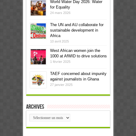
World Water Day 2026: Water
for Equality
24 mars 2026
The UN and AU collaborate for
sustainable development in
Africa
10 avril 2025
West African women join the
1000 at AfWID to drive solutions
1 février 2025
TAEF concerned about impunity
against journalists in Ghana
27 janvier 2025
Archives
Archives