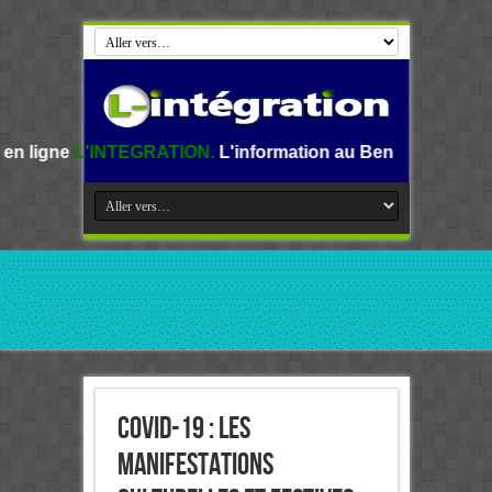
GRATION.
L'information au Benin, en Afrique et dans le mo
COVID-19 : Les
manifestations