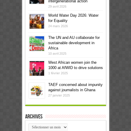
intergenerational action
29 avril 2026
World Water Day 2026: Water
for Equality
24 mars 2026
The UN and AU collaborate for
sustainable development in
Africa
10 avril 2025
West African women join the
1000 at AfWID to drive solutions
1 février 2025
TAEF concerned about impunity
against journalists in Ghana
27 janvier 2025
Archives
Archives