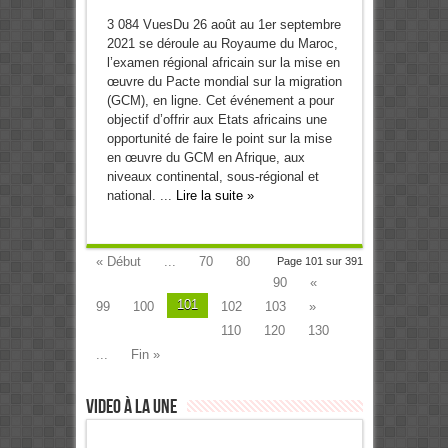
3 084 VuesDu 26 août au 1er septembre
2021 se déroule au Royaume du Maroc,
l’examen régional africain sur la mise en
œuvre du Pacte mondial sur la migration
(GCM), en ligne. Cet événement a pour
objectif d’offrir aux Etats africains une
opportunité de faire le point sur la mise
en œuvre du GCM en Afrique, aux
niveaux continental, sous-régional et
national. ...
Lire la suite »
« Début
...
70
80
Page 101 sur 391
90
«
101
99
100
102
103
»
110
120
130
...
Fin »
Video à la Une