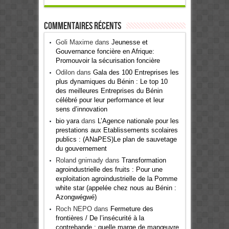
Commentaires récents
Goli Maxime
dans
Jeunesse et
Gouvernance foncière en Afrique:
Promouvoir la sécurisation foncière
Odilon
dans
Gala des 100 Entreprises les
plus dynamiques du Bénin : Le top 10
des meilleures Entreprises du Bénin
célébré pour leur performance et leur
sens d’innovation
bio yara
dans
L’Agence nationale pour les
prestations aux Etablissements scolaires
publics : (ANaPES)Le plan de sauvetage
du gouvernement
Roland gnimady
dans
Transformation
agroindustrielle des fruits : Pour une
exploitation agroindustrielle de la Pomme
white star (appelée chez nous au Bénin :
Azongwégwé)
Roch NEPO
dans
Fermeture des
frontières / De l’insécurité à la
contrebande : quelle marge de manœuvre