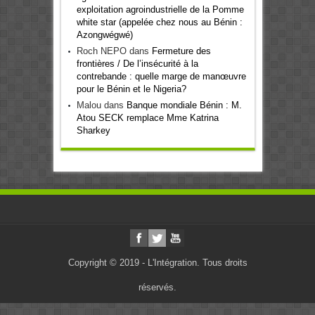
exploitation agroindustrielle de la Pomme
white star (appelée chez nous au Bénin :
Azongwégwé)
Roch NEPO
dans
Fermeture des
frontières / De l’insécurité à la
contrebande : quelle marge de manœuvre
pour le Bénin et le Nigeria?
Malou
dans
Banque mondiale Bénin : M.
Atou SECK remplace Mme Katrina
Sharkey
Copyright © 2019 - L'Intégration. Tous droits
réservés.