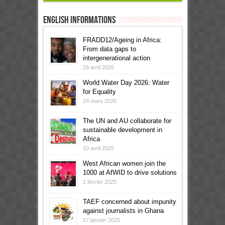
English informations
FRADD12/Ageing in Africa:
From data gaps to
intergenerational action
29 avril 2026
World Water Day 2026: Water
for Equality
24 mars 2026
The UN and AU collaborate for
sustainable development in
Africa
10 avril 2025
West African women join the
1000 at AfWID to drive solutions
1 février 2025
TAEF concerned about impunity
against journalists in Ghana
27 janvier 2025