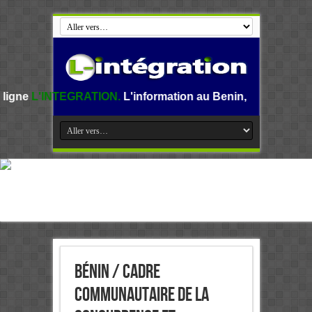
RATION.
L'information au Benin, en Afrique et dans le mond
Bénin / Cadre
communautaire de la