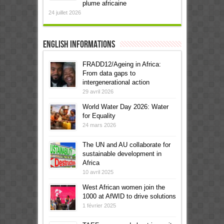
plume africaine
24 juillet 2026
English informations
FRADD12/Ageing in Africa:
From data gaps to
intergenerational action
29 avril 2026
World Water Day 2026: Water
for Equality
24 mars 2026
The UN and AU collaborate for
sustainable development in
Africa
10 avril 2025
West African women join the
1000 at AfWID to drive solutions
1 février 2025