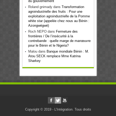
du gouvernement
Roland gnimady
dans
Transformation
agroindustrielle des fruits : Pour une
exploitation agroindustrielle de la Pomme
white star (appelée chez nous au Bénin :
Azongwégwé)
Roch NEPO
dans
Fermeture des
frontières / De l’insécurité à la
contrebande : quelle marge de manœuvre
pour le Bénin et le Nigeria?
Malou
dans
Banque mondiale Bénin : M.
Atou SECK remplace Mme Katrina
Sharkey
Copyright © 2019 - L'Intégration. Tous droits