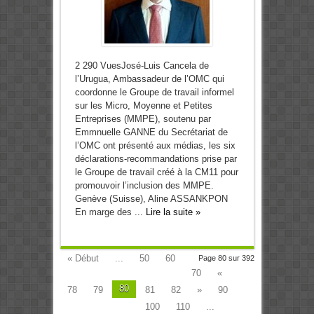
2 290 VuesJosé-Luis Cancela de
l’Urugua, Ambassadeur de l’OMC qui
coordonne le Groupe de travail informel
sur les Micro, Moyenne et Petites
Entreprises (MMPE), soutenu par
Emmnuelle GANNE du Secrétariat de
l’OMC ont présenté aux médias, les six
déclarations-recommandations prise par
le Groupe de travail créé à la CM11 pour
promouvoir l’inclusion des MMPE.
Genève (Suisse), Aline ASSANKPON
En marge des ...
Lire la suite »
« Début
...
50
60
Page 80 sur 392
70
«
80
78
79
81
82
»
90
100
110
...