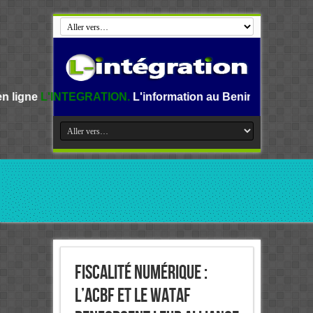
GRATION.
L'information au Benin, en Afrique et dans le mon
Fiscalité numérique :
l’ACBF et le WATAF