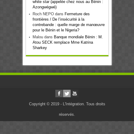
white star (appelée chez nous au Bénin :
Azongwégwé)
Roch NEPO
dans
Fermeture des
frontières / De l’insécurité à la
contrebande : quelle marge de manœuvre
pour le Bénin et le Nigeria?
Malou
dans
Banque mondiale Bénin : M.
Atou SECK remplace Mme Katrina
Sharkey
Copyright © 2019 - L'Intégration. Tous droits
réservés.