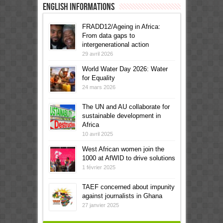
English informations
FRADD12/Ageing in Africa:
From data gaps to
intergenerational action
29 avril 2026
World Water Day 2026: Water
for Equality
24 mars 2026
The UN and AU collaborate for
sustainable development in
Africa
10 avril 2025
West African women join the
1000 at AfWID to drive solutions
1 février 2025
TAEF concerned about impunity
against journalists in Ghana
27 janvier 2025