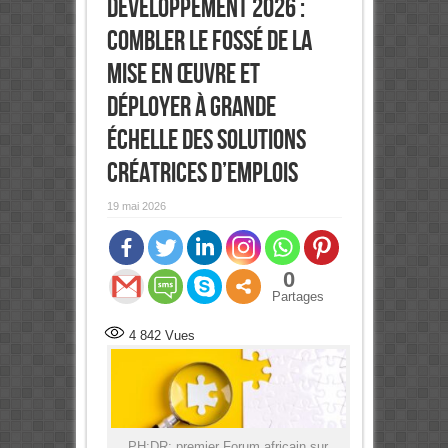
développement 2026 :
Combler le fossé de la
mise en œuvre et
déployer à grande
échelle des solutions
créatrices d’emplois
19 mai 2026
0
Partages
4 842
Vues
PH:DR: premier Forum africain sur