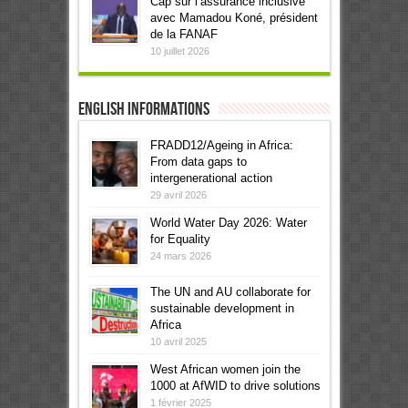
Cap sur l’assurance inclusive
avec Mamadou Koné, président
de la FANAF
10 juillet 2026
English informations
FRADD12/Ageing in Africa:
From data gaps to
intergenerational action
29 avril 2026
World Water Day 2026: Water
for Equality
24 mars 2026
The UN and AU collaborate for
sustainable development in
Africa
10 avril 2025
West African women join the
1000 at AfWID to drive solutions
1 février 2025