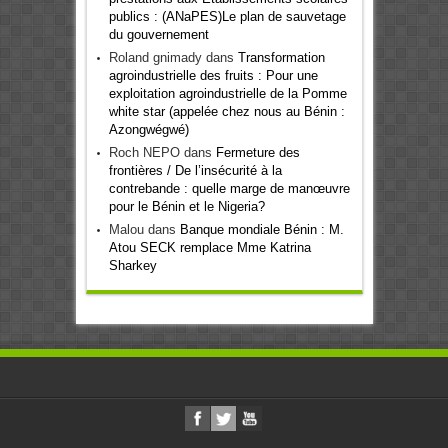
publics : (ANaPES)Le plan de sauvetage
du gouvernement
Roland gnimady
dans
Transformation
agroindustrielle des fruits : Pour une
exploitation agroindustrielle de la Pomme
white star (appelée chez nous au Bénin :
Azongwégwé)
Roch NEPO
dans
Fermeture des
frontières / De l’insécurité à la
contrebande : quelle marge de manœuvre
pour le Bénin et le Nigeria?
Malou
dans
Banque mondiale Bénin : M.
Atou SECK remplace Mme Katrina
Sharkey