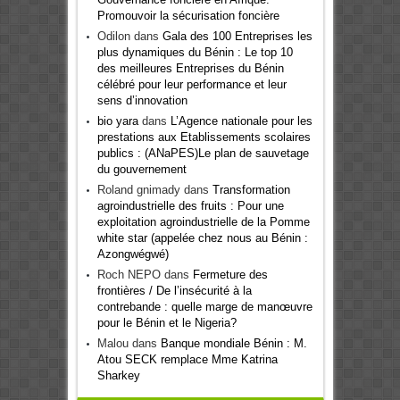
Promouvoir la sécurisation foncière
Odilon
dans
Gala des 100 Entreprises les
plus dynamiques du Bénin : Le top 10
des meilleures Entreprises du Bénin
célébré pour leur performance et leur
sens d’innovation
bio yara
dans
L’Agence nationale pour les
prestations aux Etablissements scolaires
publics : (ANaPES)Le plan de sauvetage
du gouvernement
Roland gnimady
dans
Transformation
agroindustrielle des fruits : Pour une
exploitation agroindustrielle de la Pomme
white star (appelée chez nous au Bénin :
Azongwégwé)
Roch NEPO
dans
Fermeture des
frontières / De l’insécurité à la
contrebande : quelle marge de manœuvre
pour le Bénin et le Nigeria?
Malou
dans
Banque mondiale Bénin : M.
Atou SECK remplace Mme Katrina
Sharkey