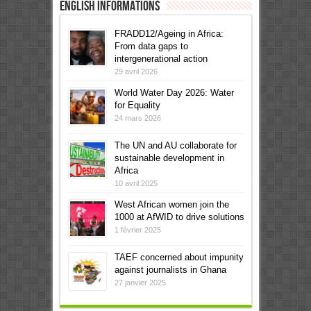
English informations
FRADD12/Ageing in Africa:
From data gaps to
intergenerational action
29 avril 2026
World Water Day 2026: Water
for Equality
24 mars 2026
The UN and AU collaborate for
sustainable development in
Africa
10 avril 2025
West African women join the
1000 at AfWID to drive solutions
1 février 2025
TAEF concerned about impunity
against journalists in Ghana
27 janvier 2025