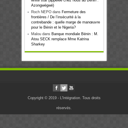
white star (appelée chez nous au Bénin :
Azongwégwé)
Roch NEPO
dans
Fermeture des
frontières / De l’insécurité à la
contrebande : quelle marge de manœuvre
pour le Bénin et le Nigeria?
Malou
dans
Banque mondiale Bénin : M.
Atou SECK remplace Mme Katrina
Sharkey
Copyright © 2019 - L'Intégration. Tous droits
réservés.