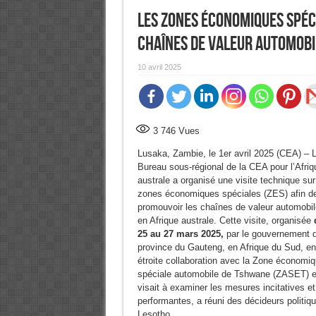
Les zones économiques spéci
chaînes de valeur automobi
10 avril 2025
3 746
Vues
Lusaka, Zambie, le 1er avril 2025 (CEA) – 
Bureau sous-régional de la CEA pour l’Afriq
australe a organisé une visite technique sur
zones économiques spéciales (ZES) afin d
promouvoir les chaînes de valeur automobi
en Afrique australe. Cette visite, organisée
25 au 27 mars 2025,
par le gouvernement d
province du Gauteng, en Afrique du Sud, en
étroite collaboration avec la Zone économi
spéciale automobile de Tshwane (ZASET) e
visait à examiner les mesures incitatives 
performantes, a réuni des décideurs politiq
Lesotho.