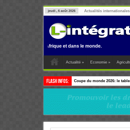
Actualités internationales
jeudi , 6 août 2026
 Benin, en Afrique et dans le monde.
Actualité
»
Economie
»
Agricult
Flash Infos:
Coupe du monde 2026: le tablea
Esclavage: à Accra, l’Afrique e