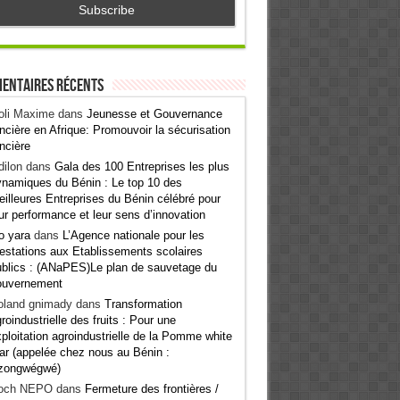
entaires récents
oli Maxime
dans
Jeunesse et Gouvernance
ncière en Afrique: Promouvoir la sécurisation
ncière
ilon
dans
Gala des 100 Entreprises les plus
namiques du Bénin : Le top 10 des
illeures Entreprises du Bénin célébré pour
ur performance et leur sens d’innovation
o yara
dans
L’Agence nationale pour les
estations aux Etablissements scolaires
blics : (ANaPES)Le plan de sauvetage du
ouvernement
oland gnimady
dans
Transformation
roindustrielle des fruits : Pour une
ploitation agroindustrielle de la Pomme white
ar (appelée chez nous au Bénin :
zongwégwé)
och NEPO
dans
Fermeture des frontières /