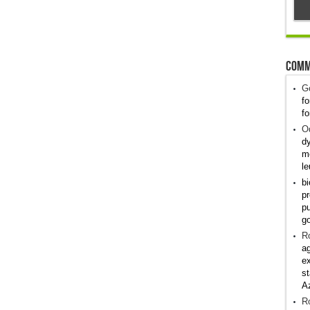
Comm
G
fo
fo
Od
dy
me
le
bi
pr
pu
g
R
ag
ex
st
A
R