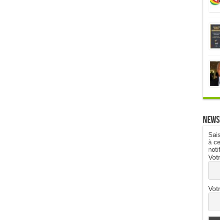
News
Sais
à ce
noti
Vot
Vot