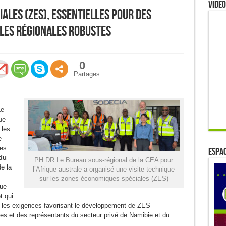
Video
ales (ZES), essentielles pour des
les régionales robustes
0
Partages
Le
ue
 les
e
les
ESPAC
du
PH:DR:Le Bureau sous-régional de la CEA pour
e la
l’Afrique australe a organisé une visite technique
sur les zones économiques spéciales (ZES)
que
t qui
et les exigences favorisant le développement de ZES
ues et des représentants du secteur privé de Namibie et du