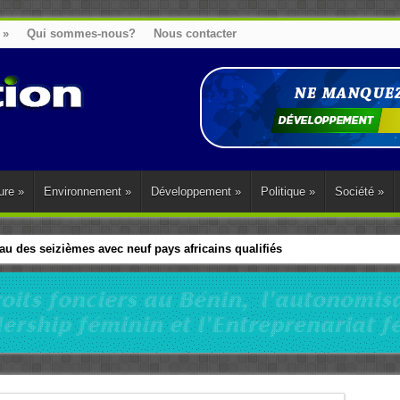
»
Qui sommes-nous?
Nous contacter
ure
»
Environnement
»
Développement
»
Politique
»
Société
»
u des seizièmes avec neuf pays africains qualifiés
t sa diaspora tentent de parler d’une seule voix sur la question des répar