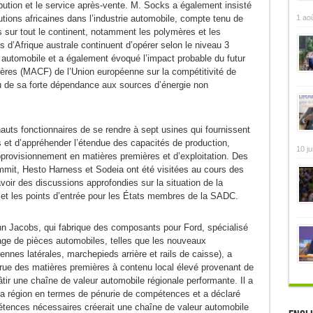
ribution et le service après-vente. M. Socks a également insisté
1 ao
utions africaines dans l’industrie automobile, compte tenu de
 sur tout le continent, notamment les polymères et les
s d’Afrique australe continuent d’opérer selon le niveau 3
 automobile et a également évoqué l’impact probable du futur
res (MACF) de l’Union européenne sur la compétitivité de
nu de sa forte dépendance aux sources d’énergie non
auts fonctionnaires de se rendre à sept usines qui fournissent
et d’appréhender l’étendue des capacités de production,
10 ju
rovisionnement en matières premières et d’exploitation. Des
ummit, Hesto Harness et Sodeia ont été visitées au cours des
avoir des discussions approfondies sur la situation de la
 et les points d’entrée pour les États membres de la SADC.
ohn Jacobs, qui fabrique des composants pour Ford, spécialisé
age de pièces automobiles, telles que les nouveaux
nnes latérales, marchepieds arrière et rails de caisse), a
crue des matières premières à contenu local élevé provenant de
bâtir une chaîne de valeur automobile régionale performante. Il a
la région en termes de pénurie de compétences et a déclaré
tences nécessaires créerait une chaîne de valeur automobile