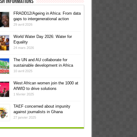
ish informations
FRADD12/Ageing in Africa: From data
gaps to intergenerational action
29 avril 2026
World Water Day 2026: Water for
Equality
24 mars 2026
The UN and AU collaborate for
sustainable development in Africa
10 avril 2025
West African women join the 1000 at
AfWID to drive solutions
1 février 2025
TAEF concerned about impunity
against journalists in Ghana
27 janvier 2025