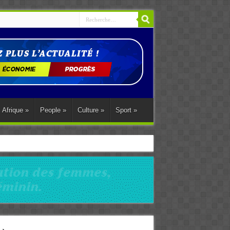
Afrique
»
People
»
Culture
»
Sport
»
ations