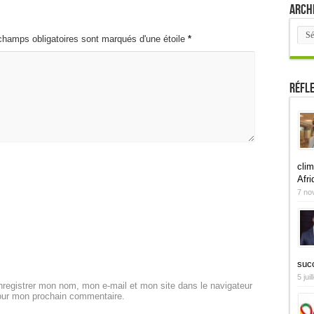
Arch
Arch
champs obligatoires sont marqués d'une étoile
*
Réfl
clim
Afri
7 no
suc
5 jui
registrer mon nom, mon e-mail et mon site dans le navigateur
our mon prochain commentaire.