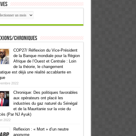
ives
ives
exions/Chroniques
COP27/ Réflexion du Vice-Président
de la Banque mondiale pour la Région
Afrique de l’Ouest et Centrale : Loin
de la théorie, le changement
atique est déjà une réalité accablante en
que
vembre 2022
Chronique: Des politiques favorables
aux opérateurs ont placé les
industries du gaz naturel du Sénégal
et de la Mauritanie sur la voie du
cès (Par NJ Ayuk)
llet 2022
Reflexion : « Mort » d’un neutre
anonyme