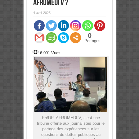
AFROMEDI V ?
4 avril 2025
0
Partages
6 091
Vues
Ph/DR: AFROMEDI V, c’est une
tribune offerte aux journalistes pour le
partage des expériences sur les
questions de dettes publiques au