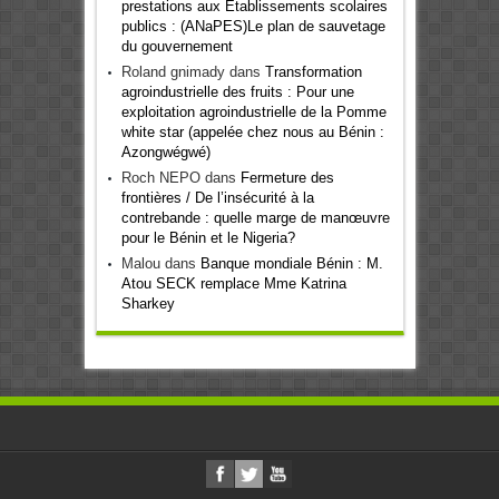
prestations aux Etablissements scolaires
publics : (ANaPES)Le plan de sauvetage
du gouvernement
Roland gnimady
dans
Transformation
agroindustrielle des fruits : Pour une
exploitation agroindustrielle de la Pomme
white star (appelée chez nous au Bénin :
Azongwégwé)
Roch NEPO
dans
Fermeture des
frontières / De l’insécurité à la
contrebande : quelle marge de manœuvre
pour le Bénin et le Nigeria?
Malou
dans
Banque mondiale Bénin : M.
Atou SECK remplace Mme Katrina
Sharkey