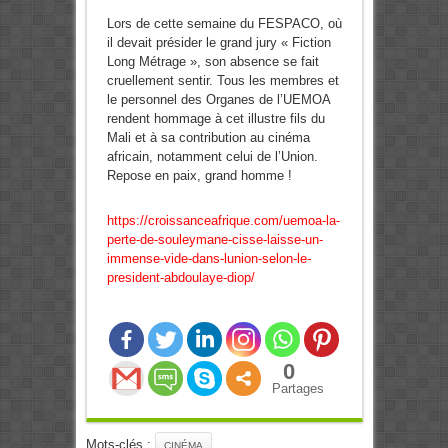
Lors de cette semaine du FESPACO, où
il devait présider le grand jury « Fiction
Long Métrage », son absence se fait
cruellement sentir. Tous les membres et
le personnel des Organes de l’UEMOA
rendent hommage à cet illustre fils du
Mali et à sa contribution au cinéma
africain, notamment celui de l’Union.
Repose en paix, grand homme !
https://croissanceafrique.com/uemoa-la-
perte-de-souleymane-cisse-laisse-un-
immense-vide-dans-lunion-selon-le-
president-abdoulaye-diop/
0
Partages
Mots-clés :
CINÉMA