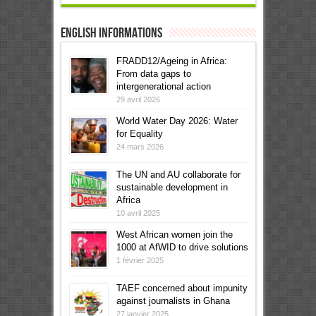
English informations
FRADD12/Ageing in Africa:
From data gaps to
intergenerational action
29 avril 2026
World Water Day 2026: Water
for Equality
24 mars 2026
The UN and AU collaborate for
sustainable development in
Africa
10 avril 2025
West African women join the
1000 at AfWID to drive solutions
1 février 2025
TAEF concerned about impunity
against journalists in Ghana
27 janvier 2025