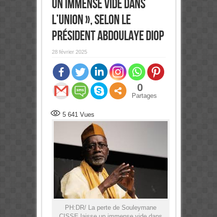
un immense vide dans
l’Union », selon le
président Abdoulaye Diop
28 février 2025
0
Partages
5 641
Vues
PH:DR/ La perte de Souleymane
CISSE laisse un immense vide dans