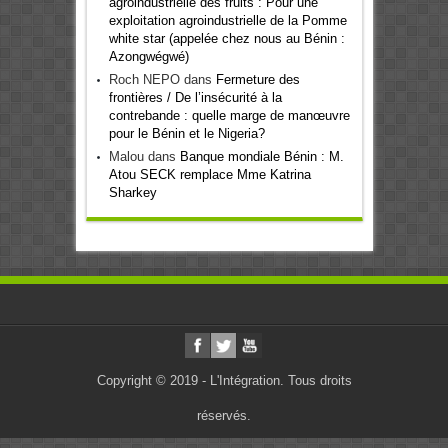
agroindustrielle des fruits : Pour une
exploitation agroindustrielle de la Pomme
white star (appelée chez nous au Bénin :
Azongwégwé)
Roch NEPO
dans
Fermeture des
frontières / De l’insécurité à la
contrebande : quelle marge de manœuvre
pour le Bénin et le Nigeria?
Malou
dans
Banque mondiale Bénin : M.
Atou SECK remplace Mme Katrina
Sharkey
Copyright © 2019 - L'Intégration. Tous droits
réservés.