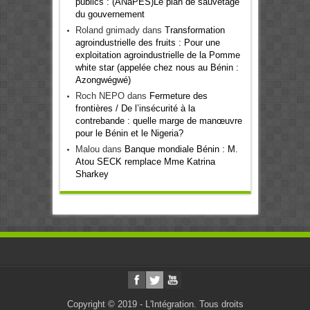
publics : (ANaPES)Le plan de sauvetage
du gouvernement
Roland gnimady
dans
Transformation
agroindustrielle des fruits : Pour une
exploitation agroindustrielle de la Pomme
white star (appelée chez nous au Bénin :
Azongwégwé)
Roch NEPO
dans
Fermeture des
frontières / De l’insécurité à la
contrebande : quelle marge de manœuvre
pour le Bénin et le Nigeria?
Malou
dans
Banque mondiale Bénin : M.
Atou SECK remplace Mme Katrina
Sharkey
Copyright © 2019 - L'Intégration. Tous droits