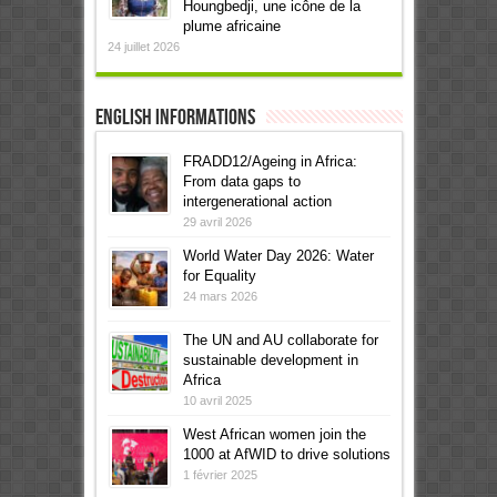
Houngbedji, une icône de la
plume africaine
24 juillet 2026
English informations
FRADD12/Ageing in Africa:
From data gaps to
intergenerational action
29 avril 2026
World Water Day 2026: Water
for Equality
24 mars 2026
The UN and AU collaborate for
sustainable development in
Africa
10 avril 2025
West African women join the
1000 at AfWID to drive solutions
1 février 2025