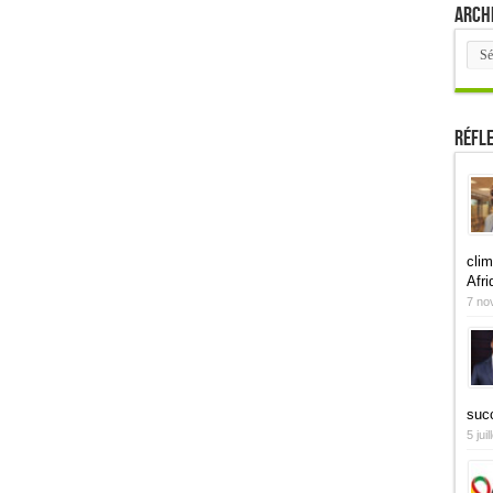
Arch
Arch
Réfl
clim
Afri
7 no
suc
5 jui