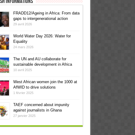
ish informations
FRADD12/Ageing in Africa: From data
gaps to intergenerational action
29 avril 2026
World Water Day 2026: Water for
Equality
24 mars 2026
The UN and AU collaborate for
sustainable development in Africa
10 avril 2025
West African women join the 1000 at
AfWID to drive solutions
1 février 2025
TAEF concerned about impunity
against journalists in Ghana
27 janvier 2025