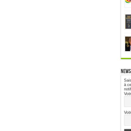
News
Sais
à ce
noti
Vot
Vot