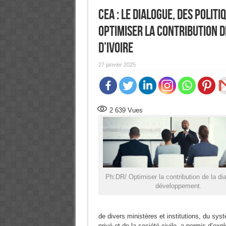
CEA : Le dialogue, des polit
optimiser la contribution 
d’Ivoire
27 janvier 2025
2 639
Vues
Ph:DR/ Optimiser la contribution de la di
développement.
de divers ministères et institutions, du s
privé et de la société civile, a permis d’expl