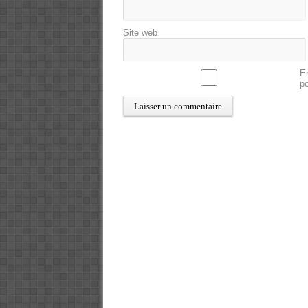
Site web
En
p