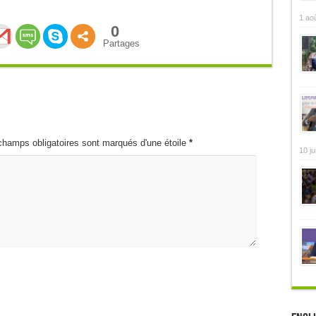
1 ao
0
Partages
champs obligatoires sont marqués d'une étoile
*
10 ju