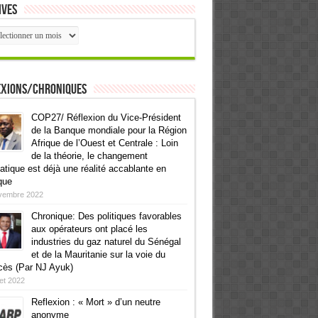
ives
ives
exions/Chroniques
COP27/ Réflexion du Vice-Président
de la Banque mondiale pour la Région
Afrique de l’Ouest et Centrale : Loin
de la théorie, le changement
atique est déjà une réalité accablante en
que
vembre 2022
Chronique: Des politiques favorables
aux opérateurs ont placé les
industries du gaz naturel du Sénégal
et de la Mauritanie sur la voie du
cès (Par NJ Ayuk)
llet 2022
Reflexion : « Mort » d’un neutre
anonyme