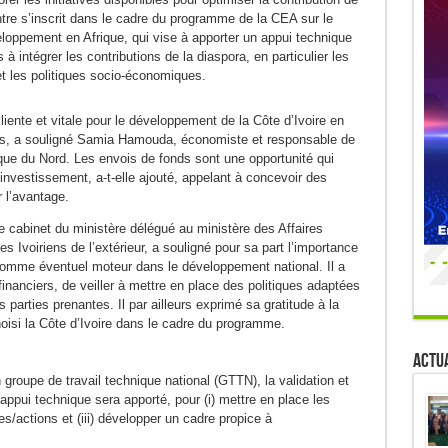
tre s’inscrit dans le cadre du programme de la CEA sur le
eloppement en Afrique, qui vise à apporter un appui technique
 à intégrer les contributions de la diaspora, en particulier les
t les politiques socio-économiques.
iente et vitale pour le développement de la Côte d’Ivoire en
les, a souligné Samia Hamouda, économiste et responsable de
ue du Nord. Les envois de fonds sont une opportunité qui
’investissement, a-t-elle ajouté, appelant à concevoir des
 l’avantage.
e cabinet du ministère délégué au ministère des Affaires
des Ivoiriens de l’extérieur, a souligné pour sa part l’importance
comme éventuel moteur dans le développement national. Il a
 financiers, de veiller à mettre en place des politiques adaptées
es parties prenantes. Il par ailleurs exprimé sa gratitude à la
hoisi la Côte d’Ivoire dans le cadre du programme.
Actua
un groupe de travail technique national (GTTN), la validation et
appui technique sera apporté, pour (i) mettre en place les
mes/actions et (iii) développer un cadre propice à