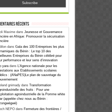
entaires récents
oli Maxime
dans
Jeunesse et Gouvernance
ncière en Afrique: Promouvoir la sécurisation
ncière
ilon
dans
Gala des 100 Entreprises les plus
namiques du Bénin : Le top 10 des
illeures Entreprises du Bénin célébré pour
ur performance et leur sens d’innovation
o yara
dans
L’Agence nationale pour les
estations aux Etablissements scolaires
blics : (ANaPES)Le plan de sauvetage du
ouvernement
oland gnimady
dans
Transformation
roindustrielle des fruits : Pour une
ploitation agroindustrielle de la Pomme white
ar (appelée chez nous au Bénin :
zongwégwé)
och NEPO
dans
Fermeture des frontières /