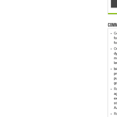
Comm
G
fo
fo
Od
dy
me
le
bi
pr
pu
g
R
ag
ex
st
A
R