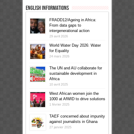
English informations
FRADD12/Ageing in Africa:
From data gaps to
intergenerational action
29 avril 2026
World Water Day 2026: Water
for Equality
24 mars 2026
The UN and AU collaborate for
sustainable development in
Africa
10 avril 2025
West African women join the
1000 at AfWID to drive solutions
1 février 2025
TAEF concerned about impunity
against journalists in Ghana
27 janvier 2025