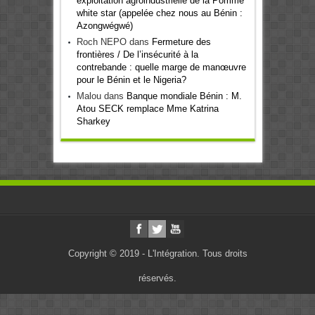
exploitation agroindustrielle de la Pomme
white star (appelée chez nous au Bénin :
Azongwégwé)
Roch NEPO
dans
Fermeture des
frontières / De l’insécurité à la
contrebande : quelle marge de manœuvre
pour le Bénin et le Nigeria?
Malou
dans
Banque mondiale Bénin : M.
Atou SECK remplace Mme Katrina
Sharkey
Copyright © 2019 - L'Intégration. Tous droits
réservés.