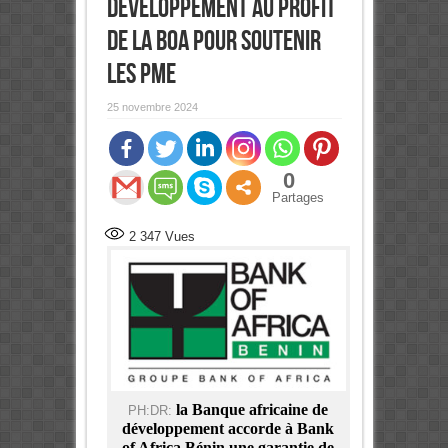
développement au profit
de la BOA pour soutenir
les PME
25 novembre 2024
0
Partages
2 347
Vues
la Banque africaine de
PH:DR:
développement accorde à Bank
of Africa Bénin une garantie de