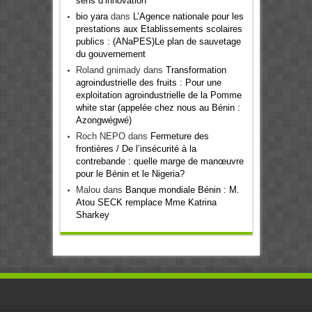
sens d’innovation
bio yara
dans
L’Agence nationale pour les
prestations aux Etablissements scolaires
publics : (ANaPES)Le plan de sauvetage
du gouvernement
Roland gnimady
dans
Transformation
agroindustrielle des fruits : Pour une
exploitation agroindustrielle de la Pomme
white star (appelée chez nous au Bénin :
Azongwégwé)
Roch NEPO
dans
Fermeture des
frontières / De l’insécurité à la
contrebande : quelle marge de manœuvre
pour le Bénin et le Nigeria?
Malou
dans
Banque mondiale Bénin : M.
Atou SECK remplace Mme Katrina
Sharkey