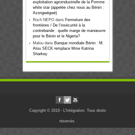
exploitation agroindustrielle de la Pomme
white star (appelée chez nous au Bénin :
Azongwégwé)
Roch NEPO
dans
Fermeture des
frontières / De l’insécurité à la
contrebande : quelle marge de manœuvre
pour le Bénin et le Nigeria?
Malou
dans
Banque mondiale Bénin : M.
Atou SECK remplace Mme Katrina
Sharkey
Copyright © 2019 - L'Intégration. Tous droits
réservés.