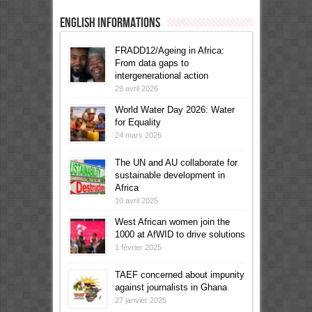
English informations
FRADD12/Ageing in Africa:
From data gaps to
intergenerational action
29 avril 2026
World Water Day 2026: Water
for Equality
24 mars 2026
The UN and AU collaborate for
sustainable development in
Africa
10 avril 2025
West African women join the
1000 at AfWID to drive solutions
1 février 2025
TAEF concerned about impunity
against journalists in Ghana
27 janvier 2025