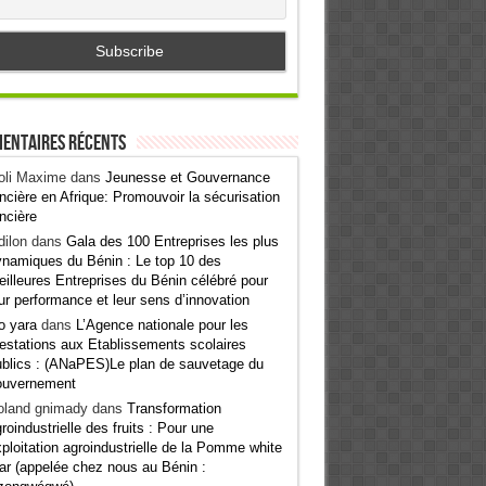
entaires récents
oli Maxime
dans
Jeunesse et Gouvernance
ncière en Afrique: Promouvoir la sécurisation
ncière
ilon
dans
Gala des 100 Entreprises les plus
namiques du Bénin : Le top 10 des
illeures Entreprises du Bénin célébré pour
ur performance et leur sens d’innovation
o yara
dans
L’Agence nationale pour les
estations aux Etablissements scolaires
blics : (ANaPES)Le plan de sauvetage du
ouvernement
oland gnimady
dans
Transformation
roindustrielle des fruits : Pour une
ploitation agroindustrielle de la Pomme white
ar (appelée chez nous au Bénin :