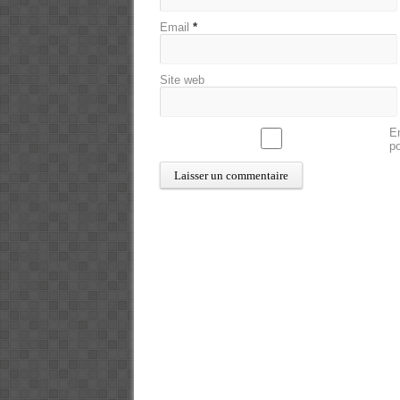
Email
*
Site web
En
p