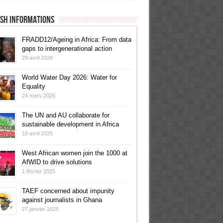
ish informations
FRADD12/Ageing in Africa: From data
gaps to intergenerational action
29 avril 2026
World Water Day 2026: Water for
Equality
24 mars 2026
The UN and AU collaborate for
sustainable development in Africa
10 avril 2025
West African women join the 1000 at
AfWID to drive solutions
1 février 2025
TAEF concerned about impunity
against journalists in Ghana
27 janvier 2025