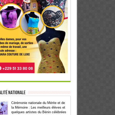
lité Nationale
Cérémonie nationale du Mérite et de
la Mémoire : Les meilleurs élèves et
quelques artistes du Bénin célébrées