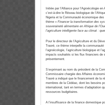
Initiée par l’Alliance pour l’Agroécologie e
c’est-à-dire le Réseau biologique de l’Afriq
Nigeria et la Communauté économique des Eta
thème «
Financer la transformation des syst
souveraineté alimentaire en Afrique de l’Oues
l’agriculture intelligente face au climat : q
Pour le directeur de l’Agriculture et du Dé
Traoré, ce thème interpelle la communauté
l’agroécologie, l’agriculture biologique et l’a
impacts souhaités si les flux financiers de s
présentement.
S’exprimant au nom du président de la Com
Commissaire chargée des Affaires économiq
Traoré a indiqué que le financement de la ré
membres de la Cédéao, dont les besoins p
international, tant en termes d’adaptation q
ressources budgétaires.
A l’insuffisance de la finance domestique p