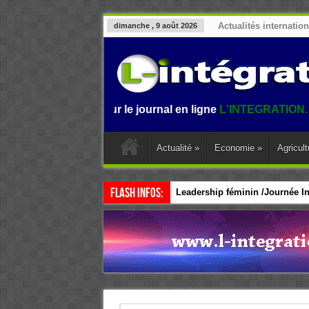
Actualités internatio
dimanche , 9 août 2026
envenue sur le journal en ligne
L'INTEGRATION.
L'informat
Actualité
»
Economie
»
Agricult
Flash Infos:
Leadership féminin /Journée Int