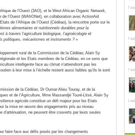
7 ao
n Afrique de l’Ouest (3AO), et le West African Organic Network,
ue de l’Ouest (WAfrONet), en collaboration avec ActionAid
ts de l’Afrique de l’Ouest (Cédéao), la rencontre porte sur le
èmes alimentaires et nutritionnels durables pour la
t à travers l’agriculture biologique, l’agroécologie et
7 ao
uels politiques, mécanismes et instruments ?
»
veloppement rural de la Commission de la Cédéao, Alain Sy
 régionale et les Etats membres de la Cédéao, en ce sens que
griculture intelligente face au climat n’atteindront pas les
7 ao
outien à leur mise à l’échelle restent aussi faibles qu’ils le sont
mission de la Cédéao, Dr Oumar Alieu Touray, et de la
ues et de l’Agriculture, Mme Massandjé Touré-Litsé, Alain Sy
silience agricole constitue un défi majeur pour les Etats
1 ao
our la mise en œuvre des engagements pris au niveau
ue d’atténuation, ne peuvent être couverts par leurs seules
our faire face aux défis posés par les changements