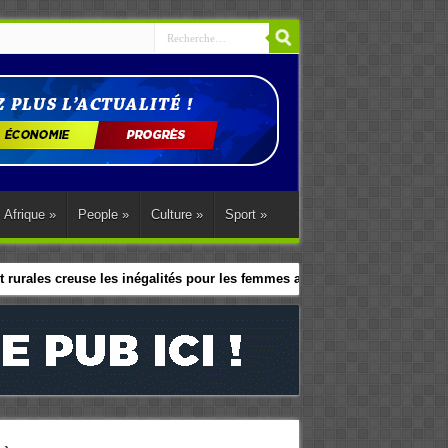
Afrique
»
People
»
Culture
»
Sport
»
 rurales creuse les inégalités pour les femmes africaines