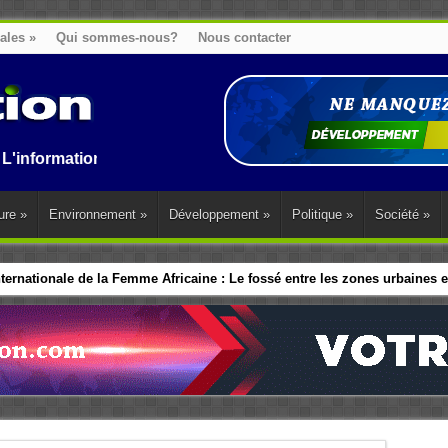
nales
»
Qui sommes-nous?
Nous contacter
ion au Benin, en Afrique et dans le monde.
ure
»
Environnement
»
Développement
»
Politique
»
Société
»
ernationale de la Femme Africaine : Le fossé entre les zones urbaines et