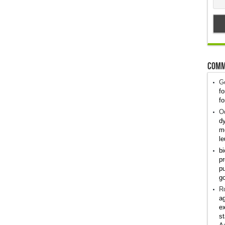
Comm
G
fo
fo
Od
dy
me
le
bi
pr
pu
g
R
ag
ex
st