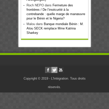
Roch NEPO
dans
Fermeture des
frontières / De l’insécurité à la
contrebande : quelle marge de manœuvre
pour le Bénin et le Nigeria?
Malou
dans
Banque mondiale Bénin : M.
Atou SECK remplace Mme Katrina
Sharkey
Copyright © 2019 - L'Intégration. Tous droits
réservés.