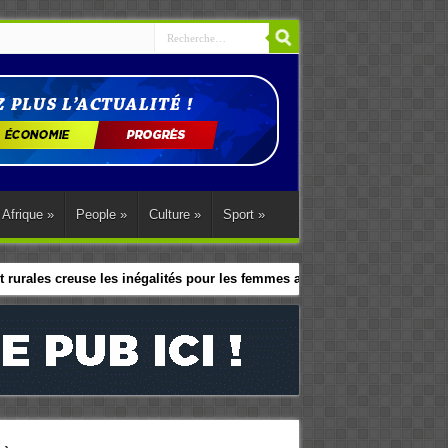
Afrique
»
People
»
Culture
»
Sport
»
 rurales creuse les inégalités pour les femmes africaines
le programme d’action régional d’Abuja.