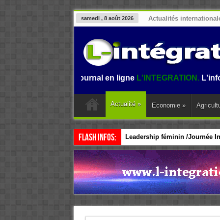
Actualités international
samedi , 8 août 2026
e sur le journal en ligne
L'INTEGRATION.
L'information au
Actualité
»
Economie
»
Agricult
Flash Infos:
Leadership féminin /Journée Int
CEDEAO / Accélérer le leadersh