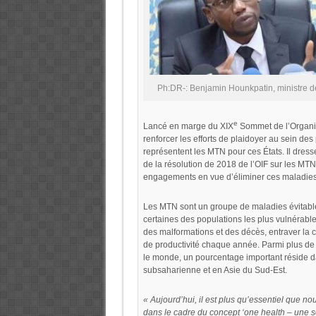
Ph:DR-: Benjamin Hounkpatin, ministre d
e
Lancé en marge du XIX
Sommet de l’Organisa
renforcer les efforts de plaidoyer au sein de
représentent les MTN pour ces États. Il dress
de la résolution de 2018 de l’OIF sur les MT
engagements en vue d’éliminer ces maladies
Les MTN sont un groupe de maladies évitable
certaines des populations les plus vulnérabl
des malformations et des décès, entraver la 
de productivité chaque année. Parmi plus de
le monde, un pourcentage important réside da
subsaharienne et en Asie du Sud-Est.
« Aujourd’hui, il est plus qu’essentiel que n
dans le cadre du concept ‘one health – une s