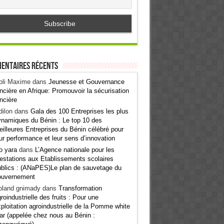
entaires récents
oli Maxime
dans
Jeunesse et Gouvernance
ncière en Afrique: Promouvoir la sécurisation
ncière
ilon
dans
Gala des 100 Entreprises les plus
namiques du Bénin : Le top 10 des
illeures Entreprises du Bénin célébré pour
ur performance et leur sens d’innovation
o yara
dans
L’Agence nationale pour les
estations aux Etablissements scolaires
blics : (ANaPES)Le plan de sauvetage du
ouvernement
oland gnimady
dans
Transformation
roindustrielle des fruits : Pour une
ploitation agroindustrielle de la Pomme white
ar (appelée chez nous au Bénin :