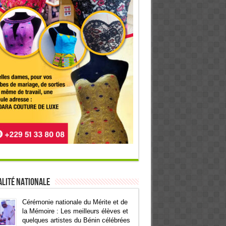
lité Nationale
Cérémonie nationale du Mérite et de
la Mémoire : Les meilleurs élèves et
quelques artistes du Bénin célébrées