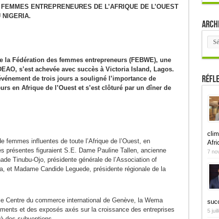
S FEMMES ENTREPRENEURES DE L’AFRIQUE DE L’OUEST
 NIGERIA.
Arch
Arch
de la Fédération des femmes entrepreneurs (FEBWE), une
DEAO, s’est achevée avec succès à Victoria Island, Lagos.
Réfl
événement de trois jours a souligné l’importance de
s en Afrique de l’Ouest et s’est clôturé par un dîner de
clim
 de femmes influentes de toute l’Afrique de l’Ouest, en
Afri
tés présentes figuraient S.E. Dame Pauline Tallen, ancienne
7 no
hade Tinubu-Ojo, présidente générale de l’Association of
 et Madame Candide Leguede, présidente régionale de la
ue le Centre du commerce international de Genève, la Wema
suc
ments et des exposés axés sur la croissance des entreprises
5 jui
 à des subventions.