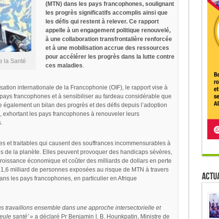
(MTN) dans les pays francophones, soulignant
les progrès significatifs accomplis ainsi que
les défis qui restent à relever. Ce rapport
appelle à un engagement politique renouvelé,
à une collaboration transfrontalière renforcée
et à une mobilisation accrue des ressources
pour accélérer les progrès dans la lutte contre
e la Santé
ces maladies
.
tion internationale de la Francophonie (OIF), le rapport vise à
s pays francophones et à sensibiliser au fardeau considérable que
e également un bilan des progrès et des défis depuis l’adoption
N, exhortant les pays francophones à renouveler leurs
.
s et traitables qui causent des souffrances incommensurables à
es de la planète. Elles peuvent provoquer des handicaps sévères,
croissance économique et coûter des milliards de dollars en perte
 1,6 milliard de personnes exposées au risque de MTN à travers
Actua
ns les pays francophones, en particulier en Afrique
ous travaillons ensemble dans une approche intersectorielle et
eule santé’ »
a déclaré Pr Benjamin I. B. Hounkpatin, Ministre de