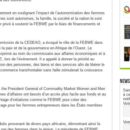
nement en soulignant l’impact de l’autonomisation des femmes
mes sont autonomes, la famille, la société et la nation le sont
eur privé à soutenir la FEBWE par le biais de financements et
mmission de la CEDEAO, a évoqué le rôle de la FEBWE dans
 la paix et de la gouvernance en Afrique de l’Ouest. Le
 exprimé au nom du commissaire aux affaires économiques et à
lors de l’événement. Il a appelé à donner la priorité au
ion des personnes, des biens et des services afin de libérer le
 commerce transfrontalier sans faille stimulerait la croissance
News
the President General of Commodity Market Women and Men
Sais
mes d’affaires ont besoin d’un accès plus facile aux fonds et au
à ce
noti
ntage d’initiatives comme le FEBWE pour créer des
Vot
autage pour les femmes entrepreneurs dans les États membres
Vot
its provenant de divers pays africains, démontrant ainsi la
gées par des femmes dans la région. La présidente de FEBWE