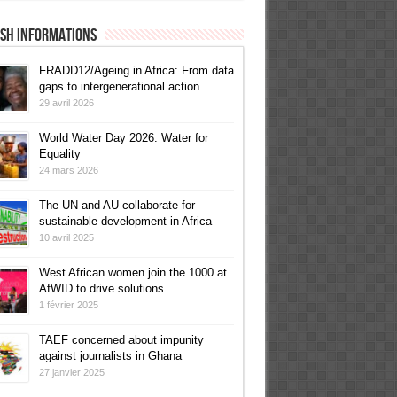
ish informations
FRADD12/Ageing in Africa: From data
gaps to intergenerational action
29 avril 2026
World Water Day 2026: Water for
Equality
24 mars 2026
The UN and AU collaborate for
sustainable development in Africa
10 avril 2025
West African women join the 1000 at
AfWID to drive solutions
1 février 2025
TAEF concerned about impunity
against journalists in Ghana
27 janvier 2025