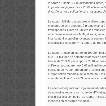
la santé du Bénin.
« En unissant nos forces, n
tropicales négligées d’ici à 2030, et le monde
diversité et notre solidarité sont nos atouts
Le rapport fait état des progrès réalisés depu
membres se sont engagés à promouvoir et à re
francophones. Il met en lumière les réussite
récemment éliminé une MTN, et souligne la n
financement accru et innovant pour soutenir l
des activités liées aux MTN dans d’autres str
Le rapport, lancé en marge du 19e Sommet de 
que 211 millions de personnes dans les pays 
baisse de 23,3 % par rapport à 2010, année o
chiffre est à comparer aux 1,62 milliard de 
baisse de 26 % par rapport aux 2,19 millions
l’Organisation mondiale de la santé pour le
une intervention d’ici à 2030 et à faire en s
Les défis émergents sont également abordés,
de nouvelles régions au risque de MTN et mod
plus difficiles à combattre. Le rapport insiste
menaces en constante évolution.