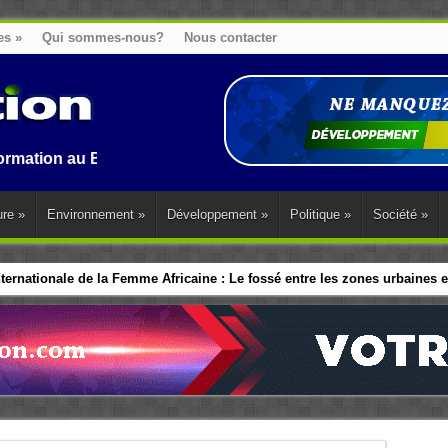
es
»
Qui sommes-nous?
Nous contacter
 Benin, en Afrique et dans le monde.
ure
»
Environnement
»
Développement
»
Politique
»
Société
»
ernationale de la Femme Africaine : Le fossé entre les zones urbaines et
ip politique des Femmes : Les dirigeants d’Afrique de l’Ouest adopte 