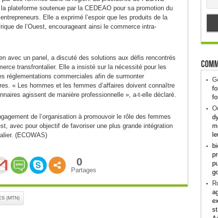
é la plateforme soutenue par la CEDEAO pour sa promotion du
trepreneurs. Elle a exprimé l’espoir que les produits de la
Afrique de l’Ouest, encourageant ainsi le commerce intra-
n avec un panel, a discuté des solutions aux défis rencontrés
Comm
ce transfrontalier. Elle a insisté sur la nécessité pour les
les réglementations commerciales afin de surmonter
G
tières. « Les hommes et les femmes d’affaires doivent connaître
fo
onnaires agissent de manière professionnelle », a-t-elle déclaré.
fo
Od
ngagement de l’organisation à promouvoir le rôle des femmes
dy
me
est, avec pour objectif de favoriser une plus grande intégration
le
talier. (ECOWAS)
bi
pr
0
pu
Partages
g
R
ag
S (MTN)
ex
st