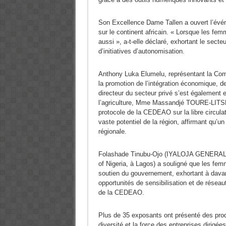
Son Excellence Dame Tallen a ouvert l’évé
sur le continent africain. « Lorsque les fem
aussi », a-t-elle déclaré, exhortant le sect
d’initiatives d’autonomisation.
Anthony Luka Elumelu, représentant la Co
la promotion de l’intégration économique, de
directeur du secteur privé s’est également
l’agriculture, Mme Massandjé TOURE-LITSE, 
protocole de la CEDEAO sur la libre circulat
vaste potentiel de la région, affirmant qu’un
régionale.
Folashade Tinubu-Ojo (IYALOJA GENERAL 
of Nigeria, à Lagos) a souligné que les fem
soutien du gouvernement, exhortant à dava
opportunités de sensibilisation et de rése
de la CEDEAO.
Plus de 35 exposants ont présenté des produ
diversité et la force des entreprises diri