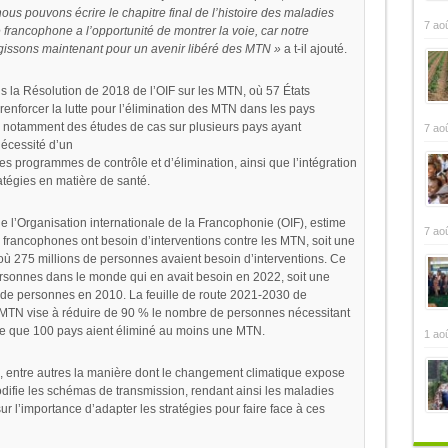
ous pouvons écrire le chapitre final de l’histoire des maladies
7 ao
 francophone a l’opportunité de montrer la voie, car notre
. Agissons maintenant pour un avenir libéré des MTN »
a t-il ajouté.
is la Résolution de 2018 de l’OIF sur les MTN, où 57 États
nforcer la lutte pour l’élimination des MTN dans les pays
s, notamment des études de cas sur plusieurs pays ayant
7 ao
écessité d’un
es programmes de contrôle et d’élimination, ainsi que l’intégration
atégies en matière de santé.
l’Organisation internationale de la Francophonie (OIF), estime
7 ao
francophones ont besoin d’interventions contre les MTN, soit une
ù 275 millions de personnes avaient besoin d’interventions. Ce
personnes dans le monde qui en avait besoin en 2022, soit une
 de personnes en 2010. La feuille de route 2021-2030 de
s MTN vise à réduire de 90 % le nombre de personnes nécessitant
orte que 100 pays aient éliminé au moins une MTN.
1 ao
 entre autres la manière dont le changement climatique expose
ifie les schémas de transmission, rendant ainsi les maladies
 sur l’importance d’adapter les stratégies pour faire face à ces