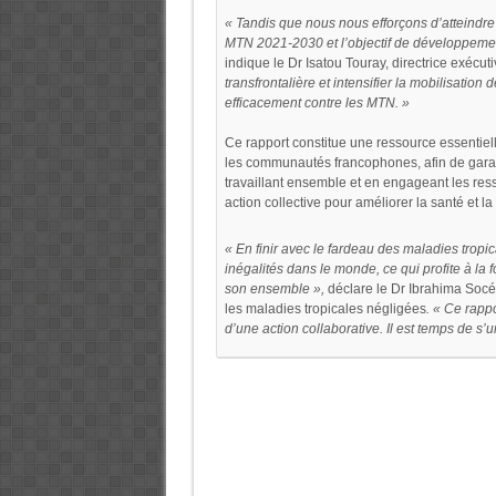
« Tandis que nous nous efforçons d’atteindre l
MTN 2021-2030 et l’objectif de développement
indique le Dr Isatou Touray, directrice exécu
transfrontalière et intensifier la mobilisatio
efficacement contre les MTN. »
Ce rapport constitue une ressource essentiell
les communautés francophones, afin de garan
travaillant ensemble et en engageant les re
action collective pour améliorer la santé et 
« En finir avec le fardeau des maladies tropic
inégalités dans le monde, ce qui profite à l
son ensemble »,
déclare le Dr Ibrahima Socé
les maladies tropicales négligées
. « Ce rapp
d’une action collaborative. Il est temps de s’