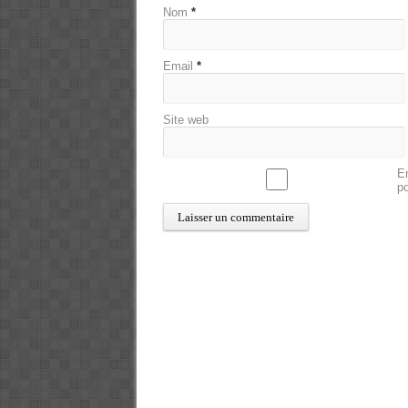
Nom
*
Email
*
Site web
En
p