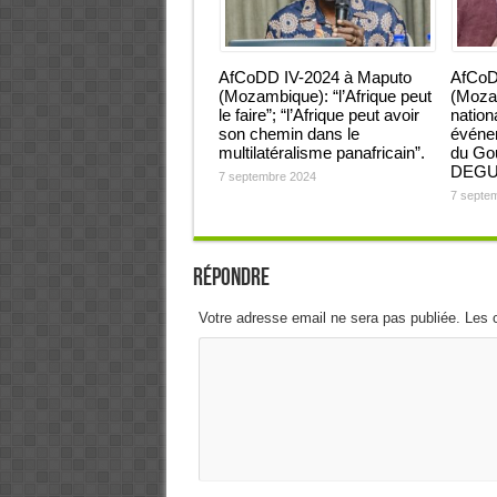
AfCoDD IV-2024 à Maputo
AfCoD
(Mozambique): “l’Afrique peut
(Mozam
le faire”; “l’Afrique peut avoir
nation
son chemin dans le
événem
multilatéralisme panafricain”.
du Gou
DEG
7 septembre 2024
7 septe
Répondre
Votre adresse email ne sera pas publiée. Les 