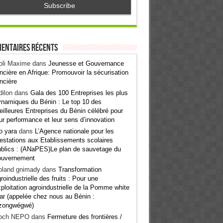
entaires récents
oli Maxime
dans
Jeunesse et Gouvernance
ncière en Afrique: Promouvoir la sécurisation
ncière
ilon
dans
Gala des 100 Entreprises les plus
namiques du Bénin : Le top 10 des
illeures Entreprises du Bénin célébré pour
ur performance et leur sens d’innovation
o yara
dans
L’Agence nationale pour les
estations aux Etablissements scolaires
blics : (ANaPES)Le plan de sauvetage du
ouvernement
oland gnimady
dans
Transformation
roindustrielle des fruits : Pour une
ploitation agroindustrielle de la Pomme white
ar (appelée chez nous au Bénin :
zongwégwé)
och NEPO
dans
Fermeture des frontières /