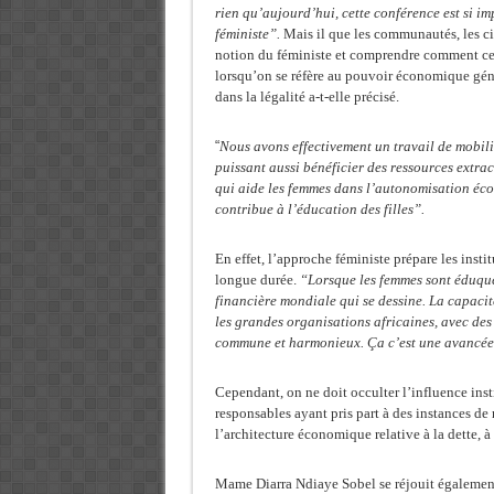
rien qu’aujourd’hui, cette conférence est si i
féministe”.
Mais il que les communautés, les ci
notion du féministe et comprendre comment cel
lorsqu’on se réfère au pouvoir économique géné
dans la légalité a-t-elle précisé.
“
Nous avons effectivement un travail de mobili
puissant aussi bénéficier des ressources extra
qui aide les femmes dans l’autonomisation écon
contribue à l’éducation des filles”.
En effet, l’approche féministe prépare les insti
longue durée.
“Lorsque les femmes sont éduquée
financière mondiale qui se dessine. La capacit
les grandes organisations africaines, avec des
commune et harmonieux. Ça c’est une avancée
Cependant, on ne doit occulter l’influence ins
responsables ayant pris part à des instances de
l’architecture économique relative à la dette, à 
Mame Diarra Ndiaye Sobel
se réjouit également