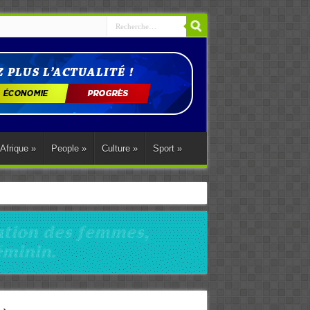
Afrique
»
People
»
Culture
»
Sport
»
ations