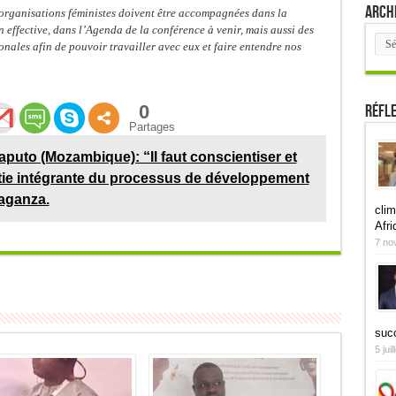
Arch
organisations féministes doivent être accompagnées dans la
effective, dans l’Agenda de la conférence à venir, mais aussi des
Arch
ionales afin de pouvoir travailler avec eux et faire entendre nos
Réfl
0
Partages
puto (Mozambique): “Il faut conscientiser et
tie intégrante du processus de développement
raganza.
clim
Afri
7 no
suc
5 jui