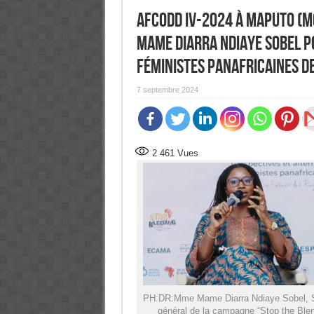
AfCoDD IV-2024 à Maputo (
Mame Diarra Ndiaye Sobel p
féministes panafricaines de
7 septembre 2024
2 461
Vues
PH:DR:Mme Mame Diarra Ndiaye Sobel, S
général de la campagne “Stop the Blen