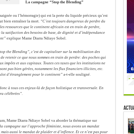
La campagne
“Stop the Blending”
 saignée ou l’hémorragie) qui est la perte du liquide précieux qu’est
ut bien entraîner la mort.
“C’est toujours dangereux de perdre du
les ressources que le continent africain est en train de perdre,
ns la satifaction des besoins de base, de dignité et d’indépendance
ent”
explique
Mame Diarra Ndiaye Sobel.
op the Blending”, c’est de capitaliser sur la mobilisation des
 de retenir ce que nous sommes en train de perdre: des poches qui
 aux impôts et aux capitaux. Toutes ces taxes que les institutions ne
ont pas bien gérées, notamment les flux financiers illicites, etc.
goulot d’étranglement pour le continent”
a-t-elle souligné.
donc à tous ces enjeux-là de façon holistique et transversale. En
ra célébrées”.
Actua
rum,
Mame Diarra Ndiaye Sobel
va aborder la thématique sur
a campagne sur l’approche féministe, nous avons un mandat
mais aussi le mandat de plaider et d’inflence. Et ce n’est pas pour