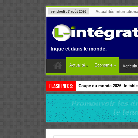
Actualités internation
vendredi , 7 août 2026
Benin, en Afrique et dans le monde.
Actualité
»
Economie
»
Agricult
Flash Infos:
Coupe du monde 2026: le tablea
Esclavage: à Accra, l’Afrique e