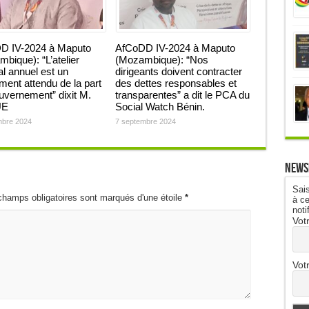
D IV-2024 à Maputo
AfCoDD IV-2024 à Maputo
bique): “L’atelier
(Mozambique): “Nos
al annuel est un
dirigeants doivent contracter
ent attendu de la part
des dettes responsables et
vernement” dixit M.
transparentes” a dit le PCA du
UE
Social Watch Bénin.
mbre 2024
7 septembre 2024
News
Sais
champs obligatoires sont marqués d'une étoile
*
à ce
noti
Vot
Vot