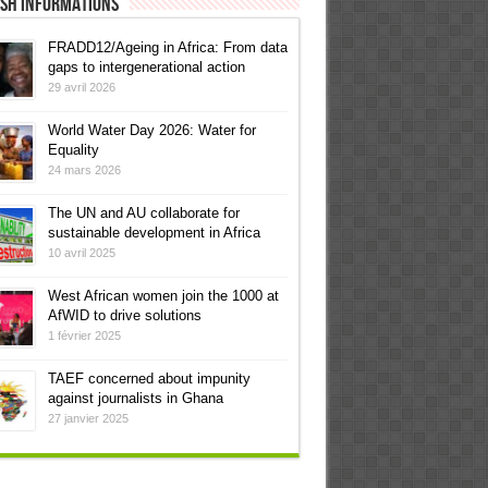
ish informations
FRADD12/Ageing in Africa: From data
gaps to intergenerational action
29 avril 2026
World Water Day 2026: Water for
Equality
24 mars 2026
The UN and AU collaborate for
sustainable development in Africa
10 avril 2025
West African women join the 1000 at
AfWID to drive solutions
1 février 2025
TAEF concerned about impunity
against journalists in Ghana
27 janvier 2025