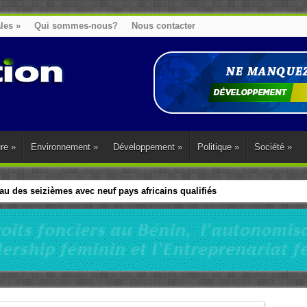
ales
»
Qui sommes-nous?
Nous contacter
ure
»
Environnement
»
Développement
»
Politique
»
Société
»
u des seizièmes avec neuf pays africains qualifiés
t sa diaspora tentent de parler d’une seule voix sur la question des répar