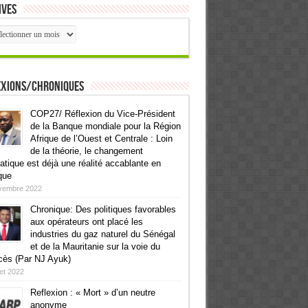
ives
ives
exions/Chroniques
COP27/ Réflexion du Vice-Président
de la Banque mondiale pour la Région
Afrique de l’Ouest et Centrale : Loin
de la théorie, le changement
atique est déjà une réalité accablante en
que
vembre 2022
Chronique: Des politiques favorables
aux opérateurs ont placé les
industries du gaz naturel du Sénégal
et de la Mauritanie sur la voie du
cès (Par NJ Ayuk)
llet 2022
Reflexion : « Mort » d’un neutre
anonyme