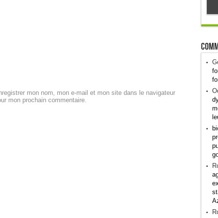
Comm
G
fo
fo
Od
registrer mon nom, mon e-mail et mon site dans le navigateur
dy
our mon prochain commentaire.
me
le
bi
pr
pu
g
R
ag
ex
st
A
R