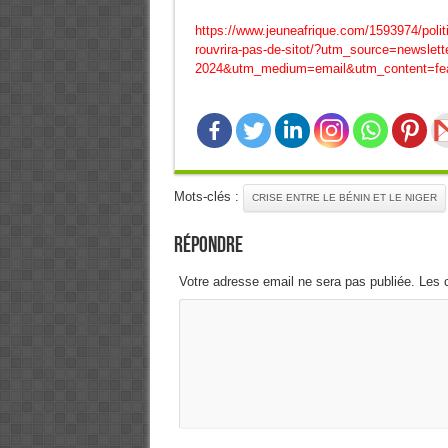
https://www.jeuneafrique.com/1593974/politiqu
rouvrira-pas-de-sitot/?utm_source=newslett
2024&utm_medium=email&utm_content=fea
Mots-clés :
CRISE ENTRE LE BÉNIN ET LE NIGER
Répondre
Votre adresse email ne sera pas publiée. Les 