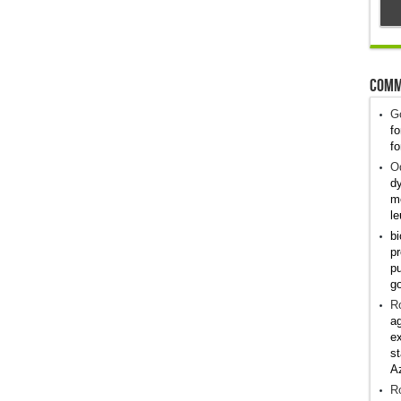
Comm
G
fo
fo
Od
dy
me
le
bi
pr
pu
g
R
ag
ex
st
A
R