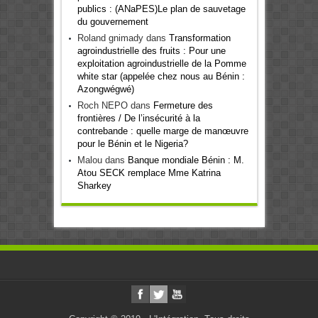
publics : (ANaPES)Le plan de sauvetage
du gouvernement
Roland gnimady
dans
Transformation
agroindustrielle des fruits : Pour une
exploitation agroindustrielle de la Pomme
white star (appelée chez nous au Bénin :
Azongwégwé)
Roch NEPO
dans
Fermeture des
frontières / De l’insécurité à la
contrebande : quelle marge de manœuvre
pour le Bénin et le Nigeria?
Malou
dans
Banque mondiale Bénin : M.
Atou SECK remplace Mme Katrina
Sharkey