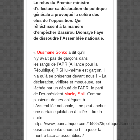
Le refus du Premier ministre
d’effectuer sa déclaration de politique
générale a provoqué la colère des
élus de l’opposition. Qui
réfléchissent à la manière
d’empêcher Bassirou Diomaye Faye
de dissoudre l’Assemblée nationale.
«
Ousmane Sonko
a dit qu’il
n’y
avait
pas de garçons dans
les
rangs
de l’APR [Alliance pour la
République] ?
Si
lui-même est garçon, il
n’a qu’à
se
présenter devant nous ! » La
déclaration,
viriliste
et moqueuse, est
lâchée par un
député
de l’APR, le parti
de
l’ex-président
Macky Sall
. Comme
plusieurs de ses
collègues
à
l’Assemblée nationale, il ne
peut
cacher
une certaine jubilation
à
l’idée …lire la
suite…
https://www.jeuneafrique.com/1583523/politique/senegal-
ousmane-sonko-cherche-t-il-a-jouer-la-
montre-face-a-lassemblee/?