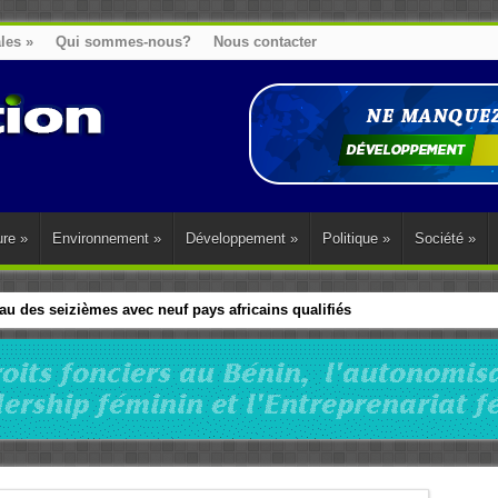
ales
»
Qui sommes-nous?
Nous contacter
ure
»
Environnement
»
Développement
»
Politique
»
Société
»
u des seizièmes avec neuf pays africains qualifiés
t sa diaspora tentent de parler d’une seule voix sur la question des répar