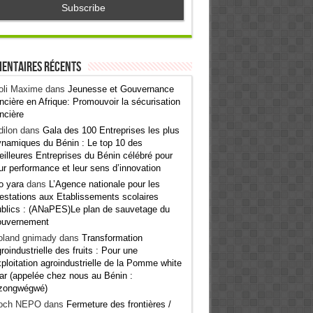
entaires récents
oli Maxime
dans
Jeunesse et Gouvernance
ncière en Afrique: Promouvoir la sécurisation
ncière
ilon
dans
Gala des 100 Entreprises les plus
namiques du Bénin : Le top 10 des
illeures Entreprises du Bénin célébré pour
ur performance et leur sens d’innovation
o yara
dans
L’Agence nationale pour les
estations aux Etablissements scolaires
blics : (ANaPES)Le plan de sauvetage du
ouvernement
oland gnimady
dans
Transformation
roindustrielle des fruits : Pour une
ploitation agroindustrielle de la Pomme white
ar (appelée chez nous au Bénin :
zongwégwé)
och NEPO
dans
Fermeture des frontières /