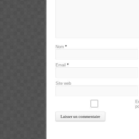
Nom
*
Email
*
Site web
En
p