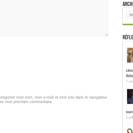
Arch
Arch
Réfl
clim
Afri
7 no
registrer mon nom, mon e-mail et mon site dans le navigateur
our mon prochain commentaire.
suc
5 jui