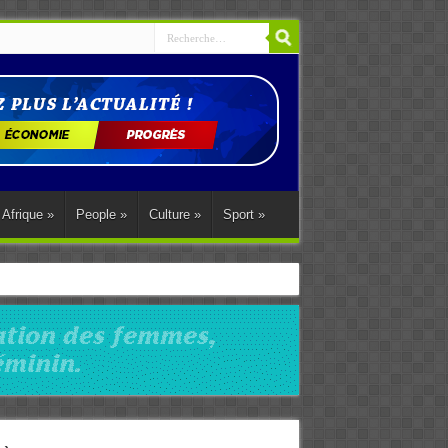
Afrique
»
People
»
Culture
»
Sport
»
ations