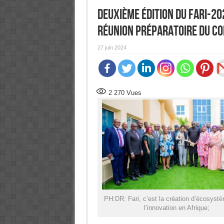
Deuxième édition du FARI-20
réunion préparatoire du co
27 juin 2024
2 270
Vues
PH:DR: Fari, c’est la création d’écosyst
l’innovation en Afrique;