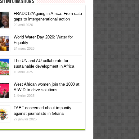
ish informations
FRADD12/Ageing in Africa: From data
gaps to intergenerational action
29 avril 2026
World Water Day 2026: Water for
Equality
24 mars 2026
The UN and AU collaborate for
sustainable development in Africa
10 avril 2025
West African women join the 1000 at
AfWID to drive solutions
1 février 2025
TAEF concerned about impunity
against journalists in Ghana
27 janvier 2025