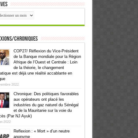
ives
ives
exions/Chroniques
COP27/ Réflexion du Vice-Président
de la Banque mondiale pour la Région
Afrique de l’Ouest et Centrale : Loin
de la théorie, le changement
atique est déjà une réalité accablante en
que
vembre 2022
Chronique: Des politiques favorables
aux opérateurs ont placé les
industries du gaz naturel du Sénégal
et de la Mauritanie sur la voie du
cès (Par NJ Ayuk)
llet 2022
Reflexion : « Mort » d’un neutre
anonyme