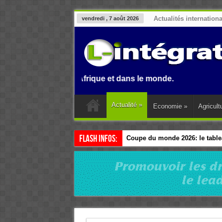
Actualités internation
vendredi , 7 août 2026
Benin, en Afrique et dans le monde.
Actualité
»
Economie
»
Agricult
Flash Infos:
Coupe du monde 2026: le tablea
Esclavage: à Accra, l’Afrique e