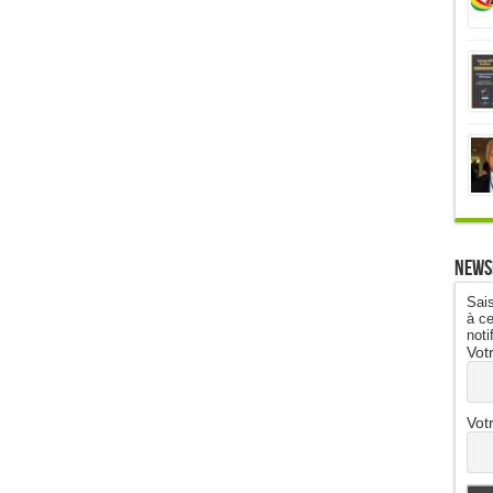
News
Sais
à ce
noti
Vot
Vot