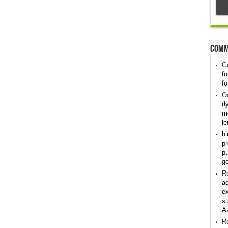
Comm
G
fo
fo
Od
dy
me
le
bi
pr
pu
g
R
ag
ex
st
A
R