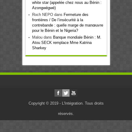
white star (appelée chez nous au Bénin :
Azongwégwé)
Roch NEPO
dans
Fermeture des
frontières / De l’insécurité à la
contrebande : quelle marge de manœuvre
pour le Bénin et le Nigeria?
Malou
dans
Banque mondiale Bénin : M.
Atou SECK remplace Mme Katrina
Sharkey
Copyright © 2019 - L'Intégration. Tous droits
réservés.