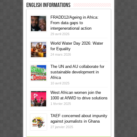
English informations
FRADD12/Ageing in Africa:
From data gaps to
intergenerational action
29 avril 2026
World Water Day 2026: Water
for Equality
24 mars 2026
The UN and AU collaborate for
sustainable development in
Africa
10 avril 2025
West African women join the
1000 at AfWID to drive solutions
1 février 2025
TAEF concerned about impunity
against journalists in Ghana
27 janvier 2025