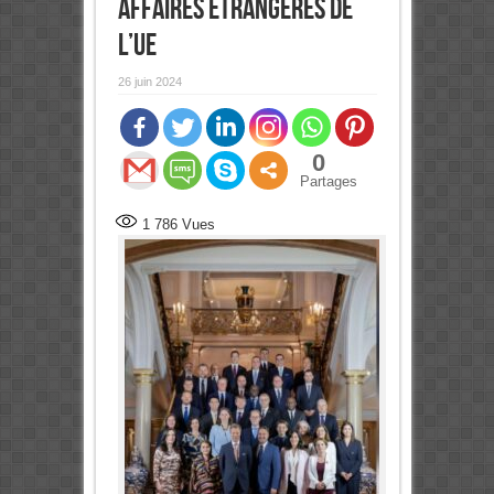
Affaires étrangères de
l’UE
26 juin 2024
0
Partages
1 786
Vues