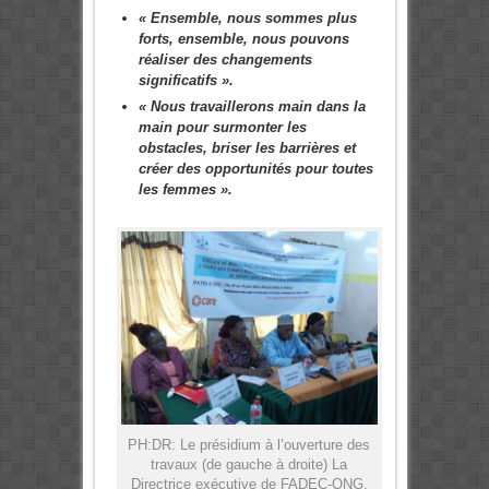
« Ensemble, nous sommes plus
forts, ensemble, nous pouvons
réaliser des changements
significatifs ».
« Nous travaillerons main dans la
main pour surmonter les
obstacles, briser les barrières et
créer des opportunités pour toutes
les femmes ».
PH:DR: Le présidium à l’ouverture des
travaux (de gauche à droite) La
Directrice exécutive de FADEC-ONG,