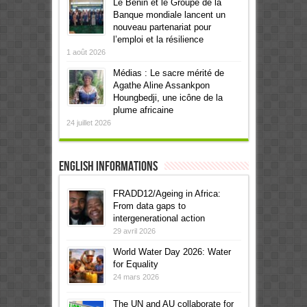
Le Bénin et le Groupe de la
Banque mondiale lancent un
nouveau partenariat pour
l’emploi et la résilience
1 août 2026
Médias : Le sacre mérité de
Agathe Aline Assankpon
Houngbedji, une icône de la
plume africaine
24 juillet 2026
English informations
FRADD12/Ageing in Africa:
From data gaps to
intergenerational action
29 avril 2026
World Water Day 2026: Water
for Equality
24 mars 2026
The UN and AU collaborate for