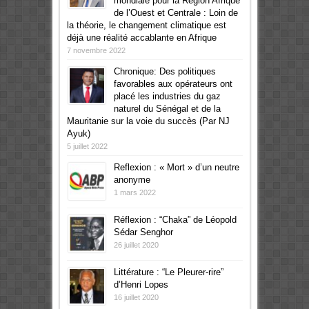
mondiale pour la Région Afrique
de l’Ouest et Centrale : Loin de
la théorie, le changement climatique est
déjà une réalité accablante en Afrique
7 novembre 2022
Chronique: Des politiques
favorables aux opérateurs ont
placé les industries du gaz
naturel du Sénégal et de la
Mauritanie sur la voie du succès (Par NJ
Ayuk)
5 juillet 2022
Reflexion : « Mort » d’un neutre
anonyme
1 mars 2022
Réflexion : “Chaka” de Léopold
Sédar Senghor
26 juillet 2020
Littérature : “Le Pleurer-rire”
d’Henri Lopes
16 juillet 2020