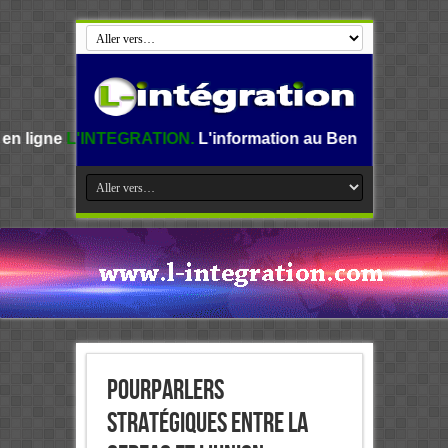
EGRATION.
L'information au Benin, en Afrique et dans le mo
Pourparlers
stratégiques entre la