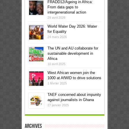
FRADD12/Ageing in Africa:
From data gaps to
intergenerational action
29 avril 2026
World Water Day 2026: Water
for Equality
24 mars 2026
The UN and AU collaborate for
sustainable development in
Africa
10 avril 2025
West African women join the
1000 at AfWID to drive solutions
1 février 2025
TAEF concerned about impunity
against journalists in Ghana
27 janvier 2025
Archives