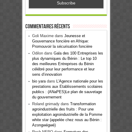
Commentaires récents
Goli Maxime
dans
Jeunesse et
Gouvernance foncière en Afrique:
Promouvoir la sécurisation foncière
Odilon
dans
Gala des 100 Entreprises les
plus dynamiques du Bénin : Le top 10
des meilleures Entreprises du Bénin
célébré pour leur performance et leur
sens d’innovation
bio yara
dans
L’Agence nationale pour les
prestations aux Etablissements scolaires
publics : (ANaPES)Le plan de sauvetage
du gouvernement
Roland gnimady
dans
Transformation
agroindustrielle des fruits : Pour une
exploitation agroindustrielle de la Pomme
white star (appelée chez nous au Bénin :
Azongwégwé)
Roch NEPO
dans
Fermeture des