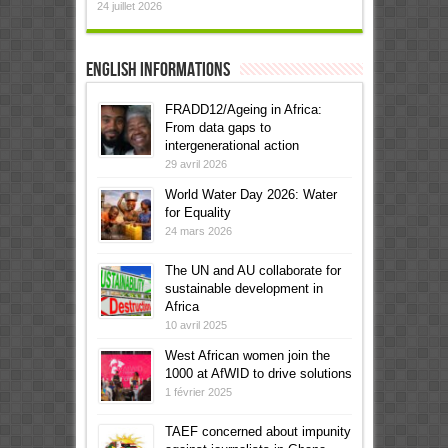
24 juillet 2026
English informations
FRADD12/Ageing in Africa:
From data gaps to
intergenerational action
29 avril 2026
World Water Day 2026: Water
for Equality
24 mars 2026
The UN and AU collaborate for
sustainable development in
Africa
10 avril 2025
West African women join the
1000 at AfWID to drive solutions
1 février 2025
TAEF concerned about impunity