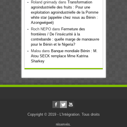
Roland gnimady
dans
Transformation
agroindustrielle des fruits : Pour une
exploitation agroindustrielle de la Pomme
white star (appelée chez nous au Bénin :
Azongwégwé)
Roch NEPO
dans
Fermeture des
frontières / De l’insécurité à la
contrebande : quelle marge de manœuvre
pour le Bénin et le Nigeria?
Malou
dans
Banque mondiale Bénin : M.
Atou SECK remplace Mme Katrina
Sharkey
Copyright © 2019 - L'Intégration. Tous droits
réservés.