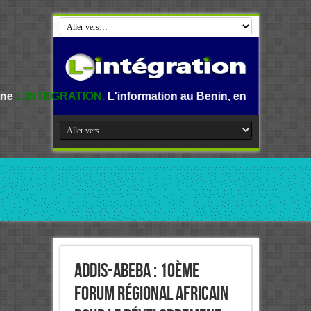
ION.
L'information au Benin, en Afrique et dans le monde.
Addis-Abeba : 10ème
Forum régional africain