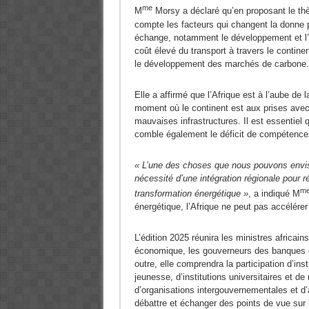
me
M
Morsy a déclaré qu’en proposant le thè
compte les facteurs qui changent la donne p
échange, notamment le développement et l’
coût élevé du transport à travers le continen
le développement des marchés de carbone.
Elle a affirmé que l’Afrique est à l’aube de 
moment où le continent est aux prises avec 
mauvaises infrastructures. Il est essentiel 
comble également le déficit de compétences
« L’une des choses que nous pouvons envisa
nécessité d’une intégration régionale pour ré
m
transformation énergétique »
, a indiqué M
énergétique, l’Afrique ne peut pas accélérer s
L’édition 2025 réunira les ministres africai
économique, les gouverneurs des banques c
outre, elle comprendra la participation d’ins
jeunesse, d’institutions universitaires et d
d’organisations intergouvernementales et d’
débattre et échanger des points de vue sur