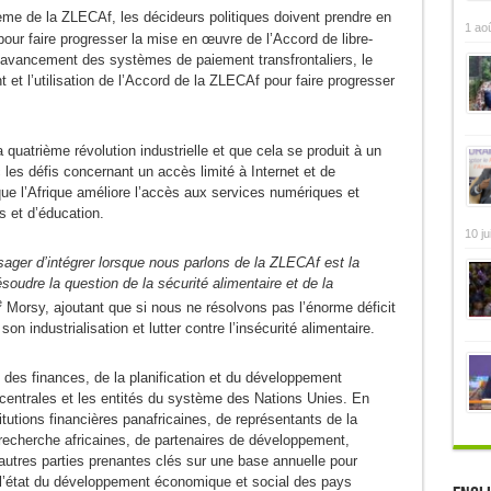
me de la ZLECAf, les décideurs politiques doivent prendre en
1 ao
our faire progresser la mise en œuvre de l’Accord de libre-
avancement des systèmes de paiement transfrontaliers, le
t et l’utilisation de l’Accord de la ZLECAf pour faire progresser
la quatrième révolution industrielle et que cela se produit à un
les défis concernant un accès limité à Internet et de
que l’Afrique améliore l’accès aux services numériques et
 et d’éducation.
10 ju
ger d’intégrer lorsque nous parlons de la ZLECAf est la
soudre la question de la sécurité alimentaire et de la
e
Morsy, ajoutant que si nous ne résolvons pas l’énorme déficit
on industrialisation et lutter contre l’insécurité alimentaire.
ns des finances, de la planification et du développement
entrales et les entités du système des Nations Unies. En
titutions financières panafricaines, de représentants de la
e recherche africaines, de partenaires de développement,
autres parties prenantes clés sur une base annuelle pour
 l’état du développement économique et social des pays