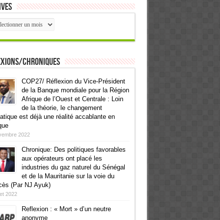
ives
ives
exions/Chroniques
COP27/ Réflexion du Vice-Président
de la Banque mondiale pour la Région
Afrique de l’Ouest et Centrale : Loin
de la théorie, le changement
atique est déjà une réalité accablante en
que
vembre 2022
Chronique: Des politiques favorables
aux opérateurs ont placé les
industries du gaz naturel du Sénégal
et de la Mauritanie sur la voie du
cès (Par NJ Ayuk)
llet 2022
Reflexion : « Mort » d’un neutre
anonyme