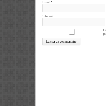
Email
*
Site web
En
p