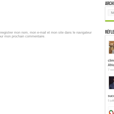
Arch
Arch
Réfl
registrer mon nom, mon e-mail et mon site dans le navigateur
our mon prochain commentaire.
clim
Afri
7 no
suc
5 jui