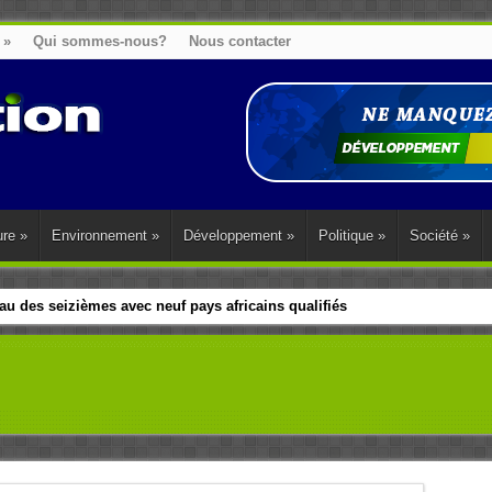
»
Qui sommes-nous?
Nous contacter
ure
»
Environnement
»
Développement
»
Politique
»
Société
»
u des seizièmes avec neuf pays africains qualifiés
t sa diaspora tentent de parler d’une seule voix sur la question des répar