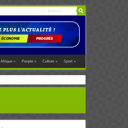
Afrique
»
People
»
Culture
»
Sport
»
ations