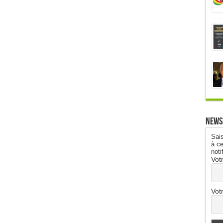
News
Sais
à ce
noti
Vot
Vot