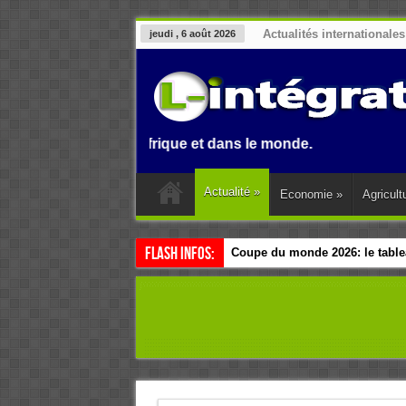
Actualités internationales
jeudi , 6 août 2026
Benin, en Afrique et dans le monde.
Actualité
»
Economie
»
Agricult
Flash Infos:
Coupe du monde 2026: le tablea
Esclavage: à Accra, l’Afrique e