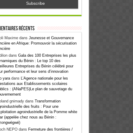
entaires récents
oli Maxime
dans
Jeunesse et Gouvernance
ncière en Afrique: Promouvoir la sécurisation
ncière
ilon
dans
Gala des 100 Entreprises les plus
namiques du Bénin : Le top 10 des
illeures Entreprises du Bénin célébré pour
ur performance et leur sens d’innovation
o yara
dans
L’Agence nationale pour les
estations aux Etablissements scolaires
blics : (ANaPES)Le plan de sauvetage du
ouvernement
oland gnimady
dans
Transformation
roindustrielle des fruits : Pour une
ploitation agroindustrielle de la Pomme white
ar (appelée chez nous au Bénin :
zongwégwé)
och NEPO
dans
Fermeture des frontières /