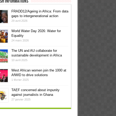
ish informations
FRADD12/Ageing in Africa: From data
gaps to intergenerational action
29 avril 2026
World Water Day 2026: Water for
Equality
24 mars 2026
The UN and AU collaborate for
sustainable development in Africa
10 avril 2025
West African women join the 1000 at
AfWID to drive solutions
1 février 2025
TAEF concerned about impunity
against journalists in Ghana
27 janvier 2025