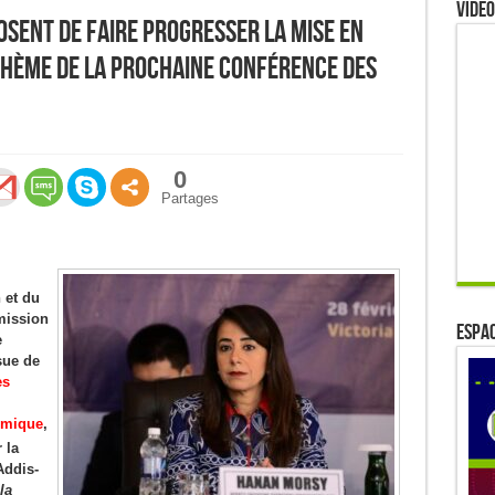
Video
sent de faire progresser la mise en
hème de la prochaine Conférence des
0
Partages
n et du
mission
ESPAC
e
sue de
es
omique
,
 la
Addis-
la