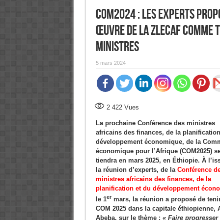
CoM2024 : Les experts propo
œuvre de la ZLECAf comme t
ministres
5 mars 2024
2 422
Vues
La prochaine Conférence des ministres
africains des finances, de la planificatio
développement économique, de la Com
économique pour l’Afrique (COM2025) s
tiendra en mars 2025, en Éthiopie.
À l’is
la réunion d’experts, de la
Conférence d
ministres africains des finances, de la
planification et du développement écon
er
le 1
mars, la réunion a proposé de tenir
COM 2025 dans la capitale éthiopienne, 
Abeba, sur le thème :
« Faire progresser 