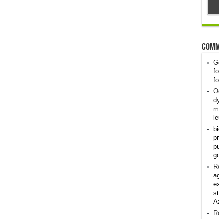
Comm
G
fo
fo
Od
dy
me
le
bi
pr
pu
g
R
ag
ex
st
A
R