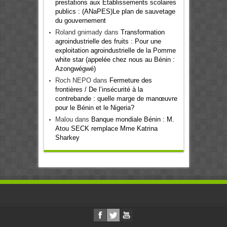
prestations aux Etablissements scolaires
publics : (ANaPES)Le plan de sauvetage
du gouvernement
Roland gnimady
dans
Transformation
agroindustrielle des fruits : Pour une
exploitation agroindustrielle de la Pomme
white star (appelée chez nous au Bénin :
Azongwégwé)
Roch NEPO
dans
Fermeture des
frontières / De l’insécurité à la
contrebande : quelle marge de manœuvre
pour le Bénin et le Nigeria?
Malou
dans
Banque mondiale Bénin : M.
Atou SECK remplace Mme Katrina
Sharkey