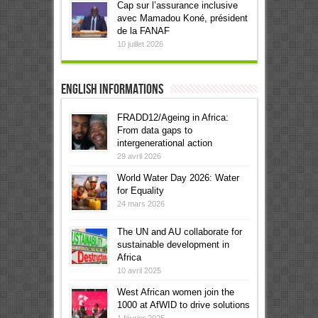
Cap sur l’assurance inclusive
avec Mamadou Koné, président
de la FANAF
10 juillet 2026
English informations
FRADD12/Ageing in Africa:
From data gaps to
intergenerational action
29 avril 2026
World Water Day 2026: Water
for Equality
24 mars 2026
The UN and AU collaborate for
sustainable development in
Africa
10 avril 2025
West African women join the
1000 at AfWID to drive solutions
1 février 2025