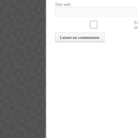
Site web
En
p