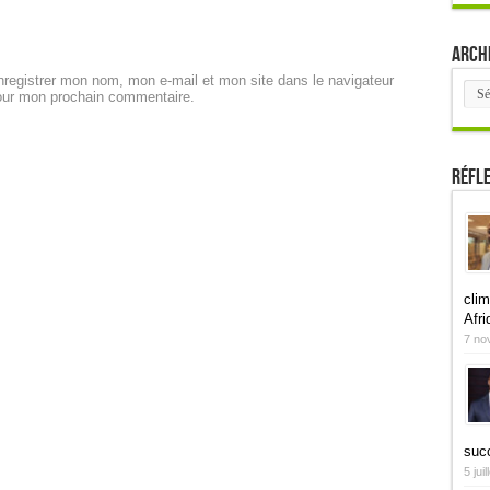
Arch
registrer mon nom, mon e-mail et mon site dans le navigateur
Arch
our mon prochain commentaire.
Réfl
clim
Afri
7 no
suc
5 jui