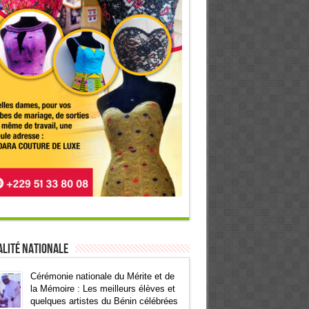
lité Nationale
Cérémonie nationale du Mérite et de
la Mémoire : Les meilleurs élèves et
quelques artistes du Bénin célébrées