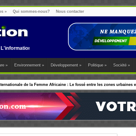
es
»
Qui sommes-nous?
Nous contacter
ion au Benin, en Afrique et dans le monde.
ure
»
Environnement
»
Développement
»
Politique
»
Société
»
ernationale de la Femme Africaine : Le fossé entre les zones urbaines et