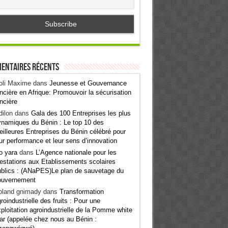
entaires récents
oli Maxime
dans
Jeunesse et Gouvernance
ncière en Afrique: Promouvoir la sécurisation
ncière
ilon
dans
Gala des 100 Entreprises les plus
namiques du Bénin : Le top 10 des
illeures Entreprises du Bénin célébré pour
ur performance et leur sens d’innovation
o yara
dans
L’Agence nationale pour les
estations aux Etablissements scolaires
blics : (ANaPES)Le plan de sauvetage du
ouvernement
oland gnimady
dans
Transformation
roindustrielle des fruits : Pour une
ploitation agroindustrielle de la Pomme white
ar (appelée chez nous au Bénin :