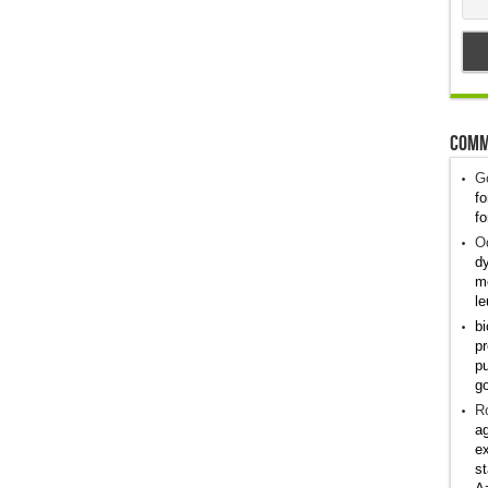
Comm
G
fo
fo
Od
dy
me
le
bi
pr
pu
g
R
ag
ex
st