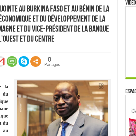
Video
jointe au Burkina Faso et au Bénin de la
 économique et du Développement de la
magne et du Vice-président de la Banque
l’Ouest et du Centre
0
Partages
e la
ESPAC
 du
que
ane
nque
t du
e au