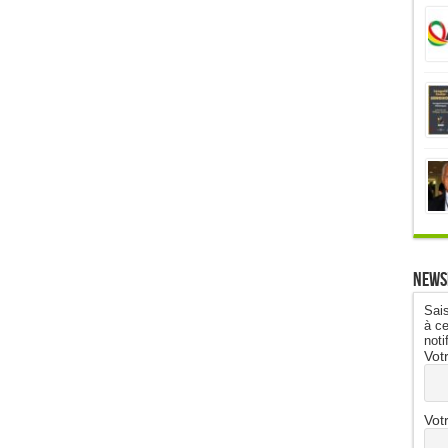
News
Sais
à ce
noti
Vot
Vot