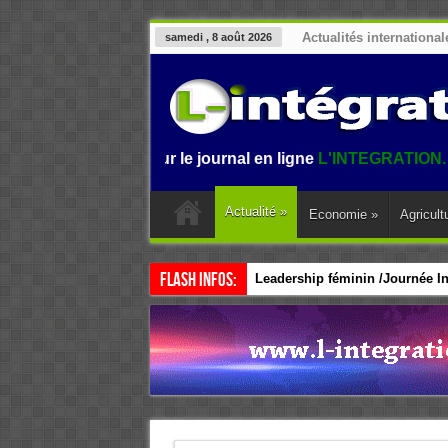
Actualités international
samedi , 8 août 2026
envenue sur le journal en ligne
L'INTEGRATION.
L'informat
Actualité
»
Economie
»
Agricult
Flash Infos:
Leadership féminin /Journée Int