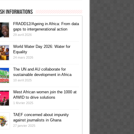
ish informations
FRADD12/Ageing in Africa: From data
gaps to intergenerational action
29 avril 2026
World Water Day 2026: Water for
Equality
24 mars 2026
The UN and AU collaborate for
sustainable development in Africa
10 avril 2025
West African women join the 1000 at
AfWID to drive solutions
1 février 2025
TAEF concerned about impunity
against journalists in Ghana
27 janvier 2025