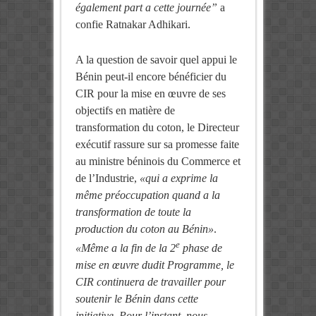
également part a cette journée”
a
confie Ratnakar Adhikari.
A la question de savoir quel appui le
Bénin peut-il encore bénéficier du
CIR pour la mise en œuvre de ses
objectifs en matière de
transformation du coton, le Directeur
exécutif rassure sur sa promesse faite
au ministre béninois du Commerce et
de l’Industrie,
«
qui a
exprime
la
même
préoccupation
quand a la
transformation de toute la
production du coton au Bénin»
.
e
«
Même
a la
fin de la
2
phase de
mise en œuvre dudit Programme, le
CIR continue
ra
de travailler pour
soutenir le Bénin dans cette
initiative. Pour l’instant, nous