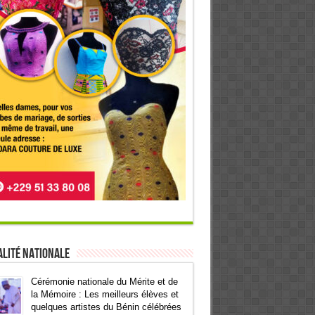
lité Nationale
Cérémonie nationale du Mérite et de
la Mémoire : Les meilleurs élèves et
quelques artistes du Bénin célébrées