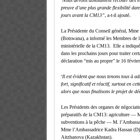
Nous devons absolument récolter dès mai
“
preuve d’une plus grande flexibilité dan
jours avant la CM13”
, a-t-il ajouté.
La Présidente du Conseil général, Mm
(Botswana), a informé les Membres de l’
ministérielle de la CM13. Elle a indiqué 
dans les prochains jours pour traiter cer
déclaration “mis au propre” le 16 févri
Il est évident que nous tenons tous à ad
“
fort, significatif et réactif, surtout en c
alors que nous finalisons le projet de d
Les Présidents des organes de négociati
préparatifs de la CM13: agriculture — 
subventions à la pêche — M. l’Ambass
Mme l’Ambassadrice Kadra Hassan (Dji
Aitzhanova (Kazakhstan).