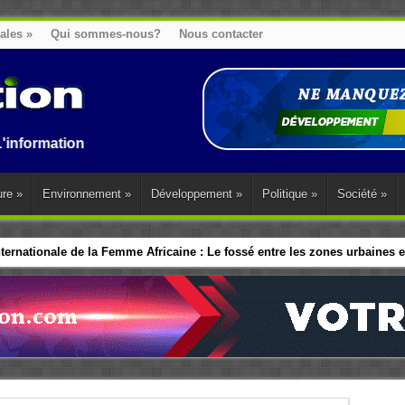
nales
»
Qui sommes-nous?
Nous contacter
n au Benin, en Afrique et dans le monde.
ure
»
Environnement
»
Développement
»
Politique
»
Société
»
ernationale de la Femme Africaine : Le fossé entre les zones urbaines et