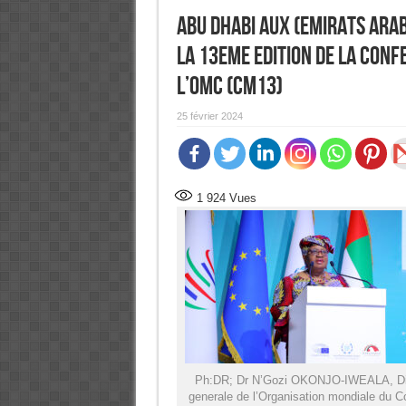
Abu Dhabi aux (Emirats Arab
la 13eme edition de la Conf
l’OMC (CM13)
25 février 2024
1 924
Vues
Ph:DR; Dr N’Gozi OKONJO-IWEALA, Dir
generale de l’Organisation mondiale du