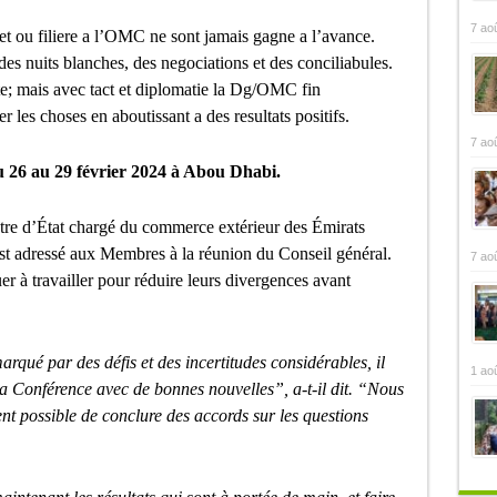
7 ao
jet ou filiere a l’OMC ne sont jamais gagne a l’avance.
 des nuits blanches, des negociations et des conciliabules.
te; mais avec tact et diplomatie la Dg/OMC fin
r les choses en aboutissant a des resultats positifs.
7 ao
 26 au 29 février 2024 à Abou Dhabi.
re d’État chargé du commerce extérieur des Émirats
est adressé aux Membres à la réunion du Conseil général.
7 ao
r à travailler pour réduire leurs divergences avant
arqué par des défis et des incertitudes considérables, il
1 ao
à la Conférence avec de bonnes nouvelles”, a-t-il dit. “Nous
ent possible de conclure des accords sur les questions