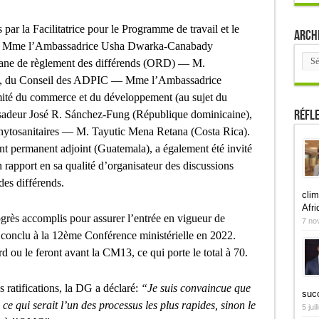
par la Facilitatrice pour le Programme de travail et le
Arch
ue, Mme l’Ambassadrice Usha Dwarka-Canabady
Arch
Organe de règlement des différends (ORD) — M.
e), du Conseil des ADPIC — Mme l’Ambassadrice
ité du commerce et du développement (au sujet du
Réfl
deur José R. Sánchez-Fung (République dominicaine),
phytosanitaires — M. Tayutic Mena Retana (Costa Rica).
t permanent adjoint (Guatemala), a également été invité
 rapport en sa qualité d’organisateur des discussions
des différends.
clim
Afri
ogrès accomplis pour assurer l’entrée en vigueur de
7 no
, conclu à la 12ème Conférence ministérielle en 2022.
d ou le feront avant la CM13, ce qui porte le total à 70.
 ratifications, la DG a déclaré:
“Je suis convaincue que
suc
ce qui serait l’un des processus les plus rapides, sinon le
5 jui