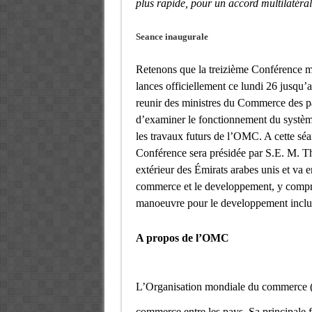
plus rapide, pour un accord multilatér
Seance inaugurale
Retenons que la
treizième Conférence mi
lances officiellement ce lundi 26 jusqu
reunir des ministres du
Commerce
des 
d’examiner le fonctionnement du systèm
les travaux futurs de l’OMC.
A cette sé
Conférence sera présidée par S.E. M. 
extérieur des Émirats arabes unis
et va e
commerce et le developpement, y compris
manoeuvre pour le developpement inclus
A propos de l’OMC
L’Organisation mondiale du commerce (O
commerce entre les pays. Sa principale f