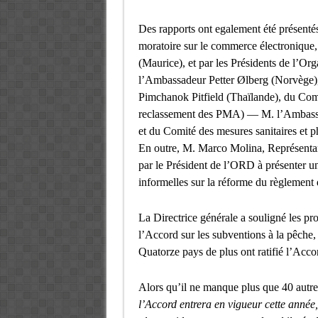
Des rapports ont egalement été présentés 
moratoire sur le commerce électroniq
(Maurice), et par les Présidents de l’
l’Ambassadeur Petter Ølberg (Norvèg
Pimchanok Pitfield (Thaïlande), du Com
reclassement des PMA) — M. l’Ambassa
et du Comité des mesures sanitaires et 
En outre, M. Marco Molina, Représentan
par le Président de l’ORD à présenter un
informelles sur la réforme du règlement 
La Directrice générale a souligné les pr
l’Accord sur les subventions à la pêche
Quatorze pays de plus ont ratifié l’Accor
Alors qu’il ne manque plus que 40 autres
l’Accord entrera en vigueur cette année, 