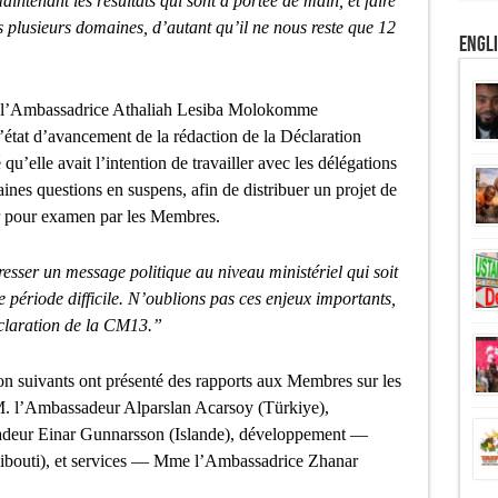
ntenant les résultats qui sont à portée de main, et faire
s plusieurs domaines, d’autant qu’il ne nous reste que 12
Engl
e l’Ambassadrice Athaliah Lesiba Molokomme
état d’avancement de la rédaction de la Déclaration
qu’elle avait l’intention de travailler avec les délégations
taines questions en suspens, afin de distribuer un projet de
er pour examen par les Membres.
resser un message politique au niveau ministériel qui soit
ette période difficile. N’oublions pas ces enjeux importants,
éclaration de la CM13.”
on suivants ont présenté des rapports aux Membres sur les
M. l’Ambassadeur Alparslan Acarsoy (Türkiye),
adeur Einar Gunnarsson (Islande), développement —
bouti), et services — Mme l’Ambassadrice Zhanar