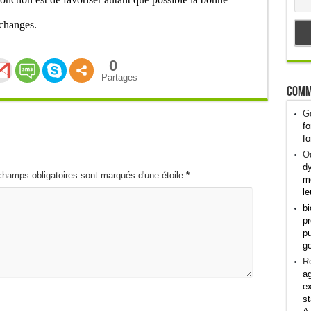
échanges.
0
Partages
Comm
G
fo
fo
Od
dy
champs obligatoires sont marqués d'une étoile
*
me
le
bi
pr
pu
g
R
ag
ex
st