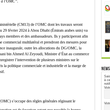
al à l’OMC”.
nistérielle (CM13) de l’OMC dont les travaux seront
’au 29 février 2024 à Abou Dhabi (Émirats arabes unis) va
pays membres
et des ambassadeurs. Ils y participeront afin
e commercial multilatéral et prendront des mesures pour
ance inaugurale, outre les allocutions du DG/OMC, la
Thani bin Ahmed Al Zeyoudi, Ministre d’État au commerce
nregistrer l’intervention de plusieurs ministres sur le
 la politique commerciale et industrielle et la marge de
News
if.
Sais
à ce
noti
Vot
MC) s’occupe des règles générales régissant le
Vot
onction est de favoriser autant que possible la bonne