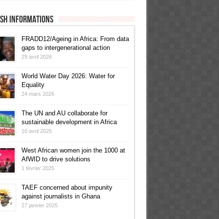
ish informations
FRADD12/Ageing in Africa: From data
gaps to intergenerational action
29 avril 2026
World Water Day 2026: Water for
Equality
24 mars 2026
The UN and AU collaborate for
sustainable development in Africa
10 avril 2025
West African women join the 1000 at
AfWID to drive solutions
1 février 2025
TAEF concerned about impunity
against journalists in Ghana
27 janvier 2025