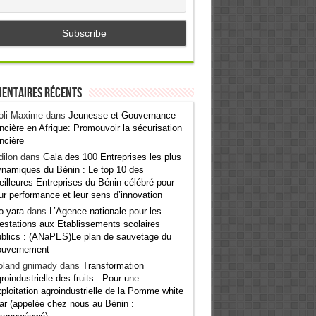
entaires récents
oli Maxime
dans
Jeunesse et Gouvernance
ncière en Afrique: Promouvoir la sécurisation
ncière
ilon
dans
Gala des 100 Entreprises les plus
namiques du Bénin : Le top 10 des
illeures Entreprises du Bénin célébré pour
ur performance et leur sens d’innovation
o yara
dans
L’Agence nationale pour les
estations aux Etablissements scolaires
blics : (ANaPES)Le plan de sauvetage du
ouvernement
oland gnimady
dans
Transformation
roindustrielle des fruits : Pour une
ploitation agroindustrielle de la Pomme white
ar (appelée chez nous au Bénin :