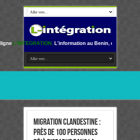
ATION.
L'information au Benin, en Afrique et dans le monde.
Migration clandestine :
Près de 100 personnes