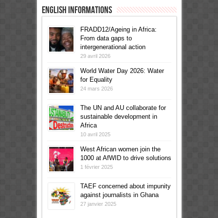
English informations
FRADD12/Ageing in Africa:
From data gaps to
intergenerational action
29 avril 2026
World Water Day 2026: Water
for Equality
24 mars 2026
The UN and AU collaborate for
sustainable development in
Africa
10 avril 2025
West African women join the
1000 at AfWID to drive solutions
1 février 2025
TAEF concerned about impunity
against journalists in Ghana
27 janvier 2025