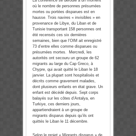
La conférence se déroule à un moment
où le nombre de personnes présumées
mortes ou portées disparues est en
hausse. Trois navires « invisibles » en
provenance de Libye, du Liban et de
Tunisie transportant 158 personnes ont
été recensés ces six dernières
semaines, bien que l’OIM ait enregistré
73 d’entre elles comme disparues ou
présumées mortes. Mercredi, les
autorités ont secouru un groupe de 62
migrants au large du Cap Greco, à
Chypre, qui avait quitté le Liban le 18
janvier. La plupart sont hospitalisés et
décrits comme gravement malades,
dont plusieurs enfants en état grave. Un
enfant est décédé depuis. Sept corps
balayés sur les côtes d’Antalya, en
Turkiye, ces derniers jours,
appartiendraient à un groupe de
migrants disparus depuis qu’ils ont
quittés le Liban le 11 décembre.
Selon le projet « Migrants disparus » de