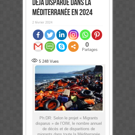
déjà disparue dans la
méditerranée en 2024
2 février 2024
0
Partages
5 248
Vues
Ph:DR: Selon le projet « Migrants
disparus » de l’OIM, le nombre annuel
de décès et de disparitions de
migrants dans toute la Méditerranée