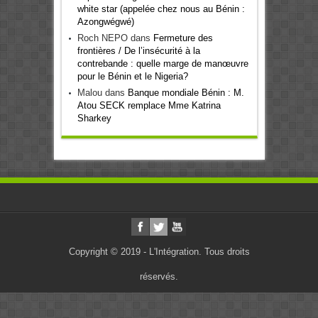
white star (appelée chez nous au Bénin :
Azongwégwé)
Roch NEPO
dans
Fermeture des
frontières / De l’insécurité à la
contrebande : quelle marge de manœuvre
pour le Bénin et le Nigeria?
Malou
dans
Banque mondiale Bénin : M.
Atou SECK remplace Mme Katrina
Sharkey
Copyright © 2019 - L'Intégration. Tous droits
réservés.