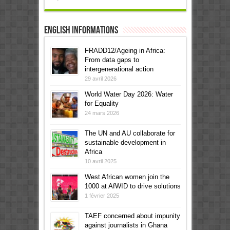
English informations
FRADD12/Ageing in Africa:
From data gaps to
intergenerational action
29 avril 2026
World Water Day 2026: Water
for Equality
24 mars 2026
The UN and AU collaborate for
sustainable development in
Africa
10 avril 2025
West African women join the
1000 at AfWID to drive solutions
1 février 2025
TAEF concerned about impunity
against journalists in Ghana