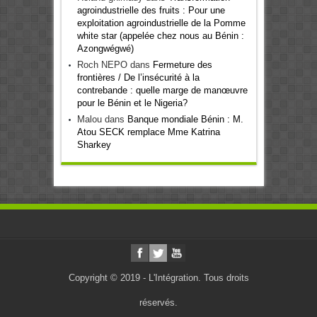
agroindustrielle des fruits : Pour une
exploitation agroindustrielle de la Pomme
white star (appelée chez nous au Bénin :
Azongwégwé)
Roch NEPO
dans
Fermeture des
frontières / De l’insécurité à la
contrebande : quelle marge de manœuvre
pour le Bénin et le Nigeria?
Malou
dans
Banque mondiale Bénin : M.
Atou SECK remplace Mme Katrina
Sharkey
Copyright © 2019 - L'Intégration. Tous droits
réservés.