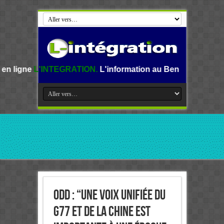
EGRATION.
L'information au Benin, en Afrique et dans le mo
ODD : “Une voix unifiée du
G77 et de la Chine est